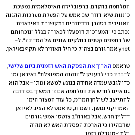
המלחמה בהקדם, ברפובליקה האיסלאמית נמשכת 
כוננות שיא. דווח שם אמש על הפעלת מערכות ההגנה 
האווירית בטהרן, ובדיווחים בתקשורת האיראנית 
נכתב כי "המערכות הופעלו לכאורה בגלל "נוכחותם 
של רחפנים קטנים בחלקים שונים של המדינה". ל-
ynet אמר גורם בצה"ל כי חיל האוויר לא תקף באיראן.
טראמפ 
האריך את הפסקת האש הזמנית ביום שלישי
, 
לדבריו כדי להעניק ל"הנהגה המפוצלת" באיראן זמן 
כדי לגבש עמדה אחידה בנוגע למשא ומתן - אבל הוא 
גם איים לחדש את המלחמה אם זו תמשיך בסירובה 
להתייצב לשולחן המו"מ, כל עוד המצור הימי 
האמריקני נמשך. רשמית, טראמפ לא הציב לאיראן 
דדליין חדש, אבל בארה"ב צוטטו אמש גורמים 
שהבהירו כי הארכת הפסקת האש לא תהיה 
בלתי-מוגבלת בזמן.