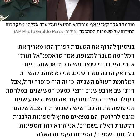
מוחמד באקר קאליבאף, מוג'תבא חמינאי ועלי עבד אללהי, מפקד כוח 
החירום של משמרות המהפכה
(
צילום: AP Photo/Eraldo Peres
)
בניסיון להדוף את הטענות לפיהן הוא מאריך את 
המלחמה מעבר למצופה, אמר טראמפ: "אל תזרזו 
אותי. היינו בווייטנאם משהו כמו 18 שנה. היינו 
בעיראק הרבה מאוד שנים. אני לא אוהב להשוות 
למלחמת העולם השנייה, כי זה היה סיפור גדול, אבל 
היינו שם ארבע שנים וחצי, כמעט חמש שנים, במלחמת 
העולם השנייה. מלחמת קוריאה נמשכה שבע שנים. 
אני עושה את זה כבר שישה שבועות, והצבא שלהם 
מובס לחלוטין. הם נמצאים מחוץ ל'ספינות הלבנות 
הקטנות האלה בשמיים'. אני קורא להן 'הספינות 
הלבנות בשמיים', הסירות הקטנות האלה 