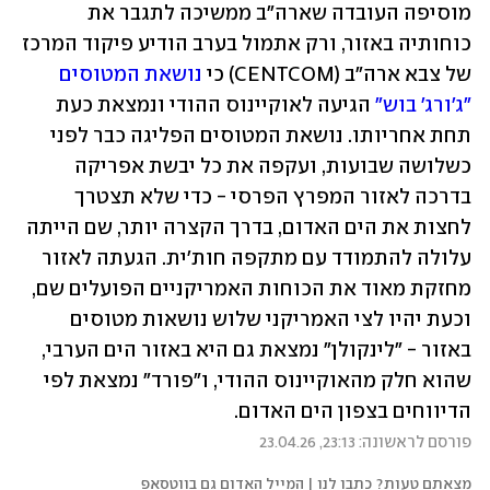
מוסיפה העובדה שארה"ב ממשיכה לתגבר את 
כוחותיה באזור, ורק אתמול בערב הודיע פיקוד המרכז 
של צבא ארה"ב (CENTCOM) כי 
נושאת המטוסים 
"ג'ורג' בוש"
 הגיעה לאוקיינוס ההודי ונמצאת כעת 
תחת אחריותו. נושאת המטוסים הפליגה כבר לפני 
כשלושה שבועות, ועקפה את כל יבשת אפריקה 
בדרכה לאזור המפרץ הפרסי - כדי שלא תצטרך 
לחצות את הים האדום, בדרך הקצרה יותר, שם הייתה 
עלולה להתמודד עם מתקפה חות'ית. הגעתה לאזור 
מחזקת מאוד את הכוחות האמריקניים הפועלים שם, 
וכעת יהיו לצי האמריקני שלוש נושאות מטוסים 
באזור - "לינקולן" נמצאת גם היא באזור הים הערבי, 
שהוא חלק מהאוקיינוס ההודי, ו"פורד" נמצאת לפי 
הדיווחים בצפון הים האדום.
פורסם לראשונה: 23:13, 23.04.26
מצאתם טעות? כתבו לנו | המייל האדום גם בווטסאפ