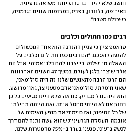
חושב שלא יהיה דבר גרוע יותר משואה גרעינית 
באירופה, בלונדון, בפריז, במקומות שונים בגרמניה, 
כשכולם מטרה".
רבים כמו חתולים וכלבים
טראמפ ציין כי עניין ההנהגה הוא אחד המכשולים 
להגעה להסכם. "הם רבים כמו חתולים וכלבים על 
השאלה מי ישלוט, כי יצרנו להם בלגן אמיתי, אבל הם 
אלה שיצרו בלגן לעולם. במשך 47 השנים האחרונות 
הם הרגו הרבה מהאנשים שלנו. זה היה סולימאני, 
שאני חיסלתי. סולימאני אהב מטעני צד, גאון מרושע. 
הוא היה גנרל מבריק. כנראה שלא היינו מגיעים כל כך 
רחוק אם לא הייתי מחסל אותו. זאת הייתה תחילתו 
של כל הסיפור, ואז סיימתי את מופע האימים של 
אובמה. העסקה הגרעינית שהוא עשה נתנה להם דרך 
לנשק גרעיני. פגענו בערך ב-75% מהמטרות שלנו. 