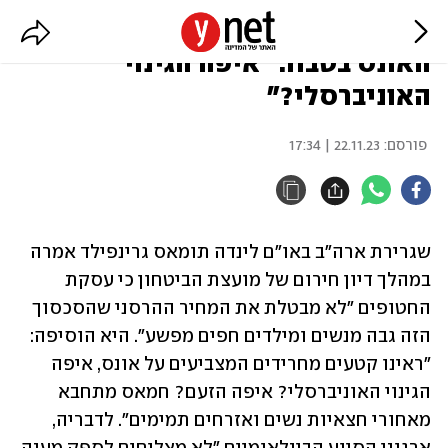
שגרירת ארה"ב באו"ם על מקרי
האונס בטבח: "איפה הגינוי
האוניברסלי?"
פורסם:
22.11.23 | 17:34
שגרירת ארה"ב באו"ם לינדה תומאס גרינפילד אמרה 
במהלך דיון חירום של מועצת הביטחון כי עסקת 
החטופים "לא מבטלת את המחיר ההרסני שהסכסוך 
הזה גבה מנשים ומילדים חפים מפשע". היא הוסיפה: 
"ראינו קטעים מחרידים המצביעים על אונס, איפה 
הגינוי האוניברסלי? איפה הזעם? חמאס מתחבא 
מאחורי חצאיות נשים ואזרחים תמימים". לדבריה, 