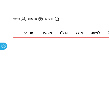
חיפוש
נגישות
כניסה
עוד
לאשה
אוכל
נדל"ן
אנרגיה