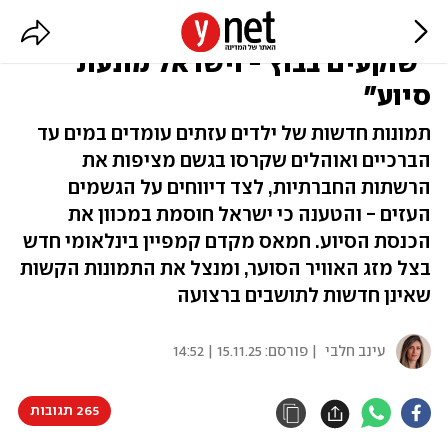
אוהלים הוצפו בעזה, חמאס לעולם:
"שוקעים בבוץ - וישראל מונעת
סיוע"
תמונות חדשות של ילדים עזתים עומדים במים עד
הברכיים ואוהלים שקרסו בגשם מציפות את
הרשתות החברתיות, לצד דיווחים על הגשמים
העזים - והטענה כי ישראל חוסמת במכוון את
הכנסת הסיוע. חמאס מקדם קמפיין בינלאומי חדש
בצל מזג האוויר הסוער, ומנצל את התמונות הקשות
שאינן חדשות לתושבים ברצועה
עינב חלבי
| פורסם:
15.11.25 | 14:52
265 תגובות