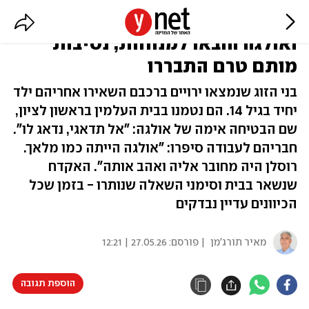
המשפחה "בטוחה שנרצחו": רוסלן
ואולגה הובאו למנוחות, נסיבות
מותם טרם התבררו
בני הזוג שנמצאו ירויים ברכבם השאירו אחריהם ילד
יחיד בגיל 14. הם נטמנו בבית העלמין בראשון לציון,
שם הבטיחה אימה של אולגה: "אל תדאגי, נדאג לו".
חבריהם לעבודה סיפרו: "אולגה הייתה כמו מלאך.
רוסלן היה מחובר אליה ואהב אותה". האקדח
שנשאר בבית וסימני השאלה שנותרו - בזמן שכל
הכיוונים עדיין נבדקים
מאיר תורג'מן
| פורסם:
27.05.26 | 12:21
הוספת תגובה