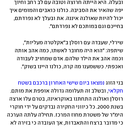
ובעלה. היא הייתה חרוצה וטובה עם לב רחב וחיוך 
יפה שהאיר את הסביבה. כולנו כואבים והמומים איך 
יכול להיות שאולגה איננה. את ובעלך לא נפרדתם, 
בחייכם וגם במותכם לא נפרדתם".
שירלי, שעבדה עם רוסלן ב"אקלטרה מעליות", 
שיתפה: "הוא היה מחובר לאשתו, כמה אהב אותה 
וכמה אהב את הילד שלהם. אדם שמחויב לעבודה 
ואכפתי. כששמענו מה קרה, כולנו היינו בשוק".
בני הזוג 
נמצאו ביום שישי האחרון ברכבם בשטח 
חקלאי
, ובשלב זה תעלומה גדולה אופפת את מותם. 
רוסלן ואולגה התחתנו באוקראינה, בטרם עלו ארצה 
בשנת 2000. כל כיווני החקירה נבדקים על ידי חוקרי 
הימ"ר של משטרת מחוז המרכז. תחילה עלתה הערכה 
כי מדובר ברצח והתאבדות, אך העובדה כי בזירה לא 