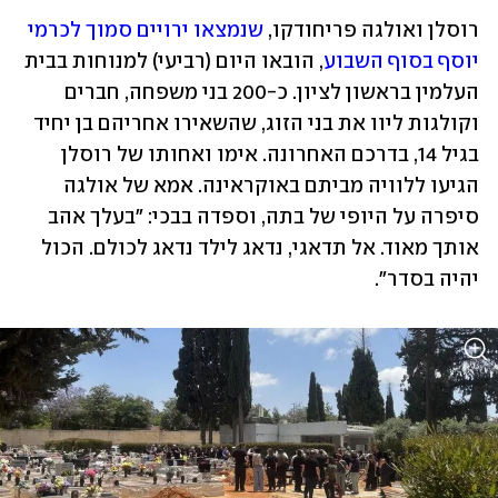
רוסלן ואולגה פריחודקו, 
שנמצאו ירויים סמוך לכרמי 
יוסף בסוף השבוע
, הובאו היום (רביעי) למנוחות בבית 
העלמין בראשון לציון. כ-200 בני משפחה, חברים 
וקולגות ליוו את בני הזוג, שהשאירו אחריהם בן יחיד 
בגיל 14, בדרכם האחרונה. אימו ואחותו של רוסלן 
הגיעו ללוויה מביתם באוקראינה. אמא של אולגה 
סיפרה על היופי של בתה, וספדה בבכי: "בעלך אהב 
אותך מאוד. אל תדאגי, נדאג לילד נדאג לכולם. הכול 
יהיה בסדר". 