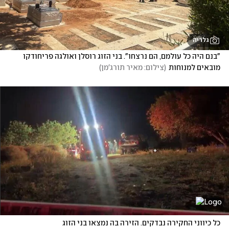
גלריה
"בנם היה כל עולמם, הם נרצחו". בני הזוג רוסלן ואולגה פריחודקו 
מובאים למנוחות
(
צילום: מאיר תורג'מן
)
כל כיווני החקירה נבדקים. הזירה בה נמצאו בני הזוג