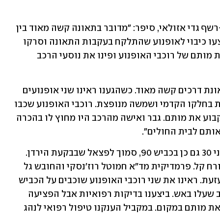
מפקד האירוע בכבאות שהגיע לזירה, רב-רשף גדי אזולאי, סיפר: "מדובר בתאונה קשה מאוד בין 
שני אופנועים ורכב פרטי. לוחמי האש ביצעו כיבוי לאופנוע שהתלקח בעקבות התאונה וסרקו 
אחר נפגעים בזירה. גורמי רפואה קבעו את מותם של רוכבי האופנוע ופינו את נוסעי הרכב 
פרמדיק מד"א עדן גיגי סיפר: "מדובר בתאונת דרכים קשה מאוד. כשהגענו ראינו שני אופנועים 
שעולים באש ורכב פרטי עם פגיעות קשות בחלקו הקדמי ושמשה מנופצת. רוכבי האופנוע שכבו 
על הכביש במצב אנוש ולצערנו נאלצנו לקבוע את מותם. גבר ואישה מהרכב היו מחוץ לו בהכרה 
אותם לבית החולים".
בחודש שעבר נהרגו שני רוכבי אופנוע כבני 30 גם כן בכביש 90, סמוך לפצאל שבבקעת הירדן. 
צוות מד"א טיפל במקום בנהג שנפצע באורח קל. פרמדיקית מד"א חמוטל רוז'נסקי והחובש גל 
שני סיפרו אז: "מדובר בתאונת דרכים מזעזעת. ראינו את שני רוכבי האופנוע שוכבים על הכביש 
כשהם מחוסרי הכרה לצד האופנוע והרכב שעלו באש. ביצענו בדיקות רפואיות אבל הפציעה 
שלהם הייתה מאוד קשה ונאלצנו לקבוע את מותם במקום. במקביל הענקנו טיפול רפואי לנהג 