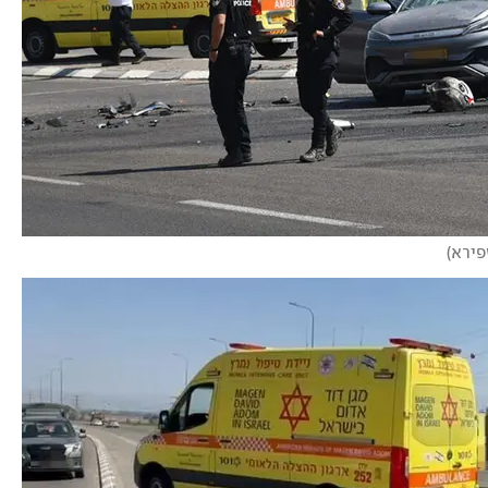
פירא
)