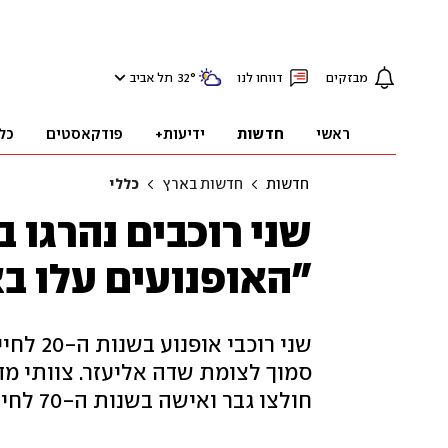
מבזקים
דווחו לנו
°
32
תל אביב
ראשי
חדשות
ידיעות+
פודקאסטים
כל
חדשות
חדשות בארץ
כללי
שני רוכבים נהרגו ב
"האופנועים עלו בא
סמוך לצומת שדה אליעזר. צוותי מ
חולצו גבר ואישה בשנות ה-70 לחייהם שפונו במצב בינוני לבית החולים זיו בצפת