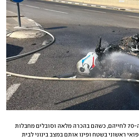
מהרכב הפרטי חולצו גבר ואישה בשנות ה-70 לחייהם, כשהם בהכרה מלאה וסובלים מחבלות 
בגופם. חובשי מד"א העניקו להם טיפול רפואי ראשוני בשטח ופינו אותם במצב בינוני לבית 