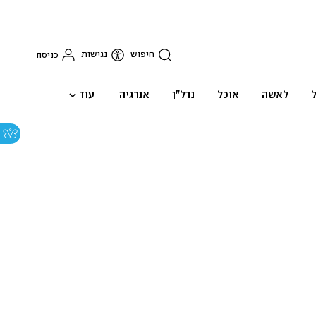
חיפוש
נגישות
כניסה
עוד
ל
לאשה
אוכל
נדל"ן
אנרגיה