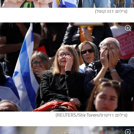
(
צילום: דנה קופל
)
(
צילום: רויטרס/REUTERS/Shir Torem
)