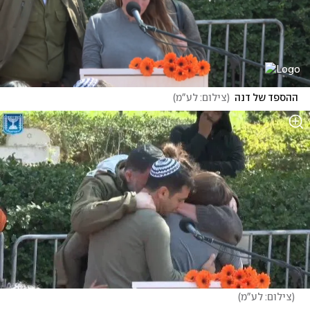
ההספד של דנה
(
צילום: לע"מ
)
(
צילום: לע"מ
)