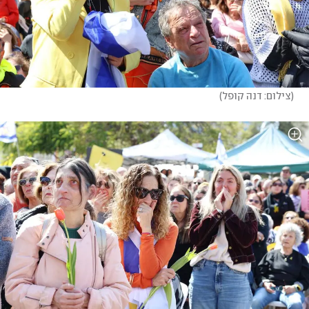
(
צילום: דנה קופל
)