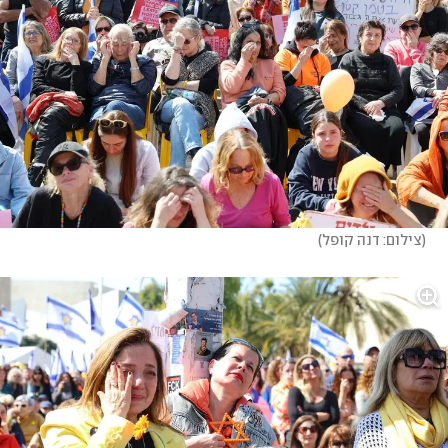
(
צילום: דנה קופל
)