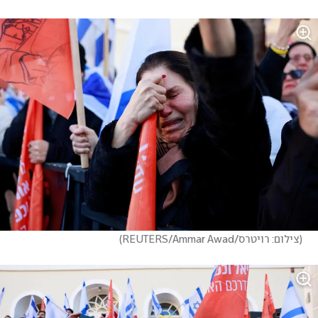
(
צילום: רויטרס/REUTERS/Ammar Awad
)