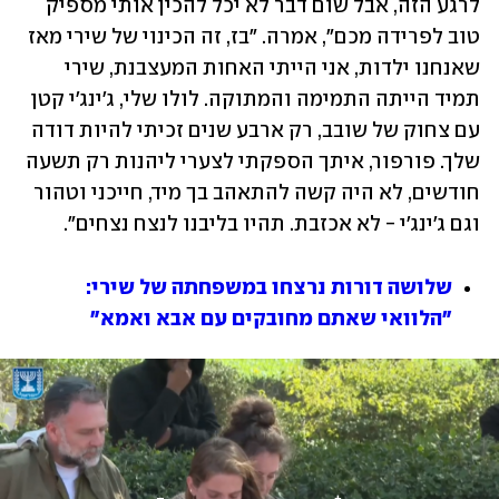
לרגע הזה, אבל שום דבר לא יכל להכין אותי מספיק 
טוב לפרידה מכם", אמרה. "בז, זה הכינוי של שירי מאז 
שאנחנו ילדות, אני הייתי האחות המעצבנת, שירי 
תמיד הייתה התמימה והמתוקה. לולו שלי, ג'ינג'י קטן 
עם צחוק של שובב, רק ארבע שנים זכיתי להיות דודה 
שלך. פורפור, איתך הספקתי לצערי ליהנות רק תשעה 
חודשים, לא היה קשה להתאהב בך מיד, חייכני וטהור 
וגם ג'ינג'י - לא אכזבת. תהיו בליבנו לנצח נצחים".
שלושה דורות נרצחו במשפחתה של שירי: 
"הלוואי שאתם מחובקים עם אבא ואמא"