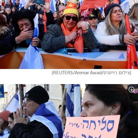
(
צילום: רויטרס/REUTERS/Ammar Awad
)