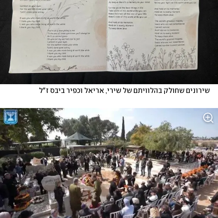
שירונים שחולק בהלוויתם של שירי, אריאל וכפיר ביבס ז"ל