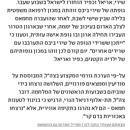
שירי, אריאל וכפיר הוחזרו לישראל בשבוע שעבר. 
גופתה של שירי ביבס זוהתה במכון לרפואה משפטית 
בלילה שבין שישי לשבת, לאחר שהועברה מחמאס 
לצלב האדום בעיכוב של יממה, אחרי שבארגון הטרור 
העבירו תחילה ארון ובו גופת אישה עזתית, וטענו כי 
"ייתכן ששרידי הגופה של שירי ביבס התערבבו עם 
שרידים אחרים". יום קודם לכן זוהו במכון גופותיהם 
של ילדיה הקטנים, כפיר ואריאל. 
על-פי הערכת גורמי המקצוע בצה"ל, המבוססת על 
מודיעין וממצאים פורנזיים, השלושה נרצחו בידי 
שוביהם בשבועות הראשונים של המלחמה. דובר 
צה"ל, תת-אלוף דניאל הגרי, הדגיש כי בניגוד לטענות 
חמאס - הם לא נהרגו בתקיפה אווירית, אלא "נרצחו 
באכזריות בדם קר". 
מצאתם טעות? כתבו לנו | המייל האדום גם בווטסאפ