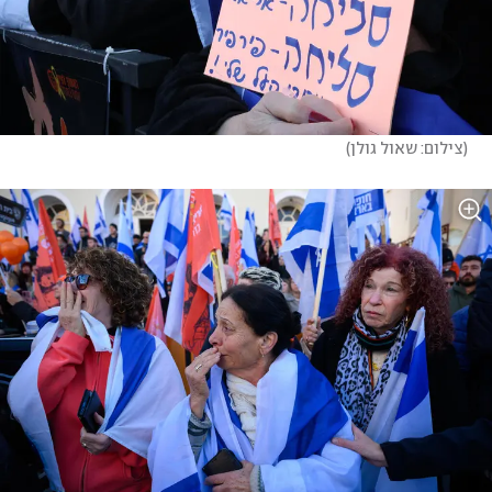
(
צילום: שאול גולן
)