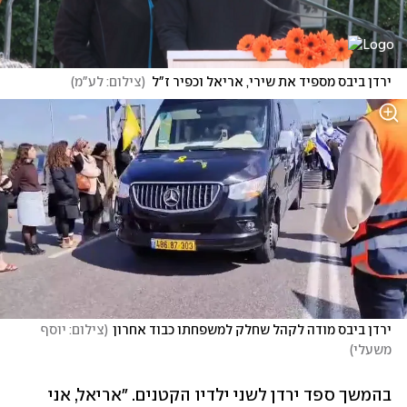
ירדן ביבס מספיד את שירי, אריאל וכפיר ז"ל
(
צילום: לע"מ
)
ירדן ביבס מודה לקהל שחלק למשפחתו כבוד אחרון
(
צילום: יוסף 
משעלי
)
בהמשך ספד ירדן לשני ילדיו הקטנים. "אריאל, אני 