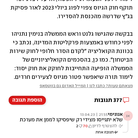
תוקף חוק הגיוס צפוי לפוג ביולי 2023 לאור פסיקת 
בג"ץ שדרשה מהכנסת להסדירו.
בבקשה שהגישו גלנט וראש הממשלה בנימין נתניהו 
לפני כחודש באמצעות פרקליטות המדינה, נכתב כי 
בכוונת הקואליציה "לקדם הסדר חלופי לחוק שירות 
הביטחון". כמו כן, בהסכמים הקואליציוניים של 
הממשלה הופיעה התחייבות לחוקק את חוק יסוד: 
לימוד תורה שיאפשר פטור מגיוס לצעירים חרדים.
מצאתם טעות? כתבו לנו | המייל האדום גם בווטסאפ
377
תגובות
הוספת תגובה
אנונימי
21:55 | 13.04.23
אנ
שלא יתגייסו מצידי רק שיפסיקו לממן את מערכת
החינוך שלהם
להצטרף לדיון
70
2
תגובה אחת