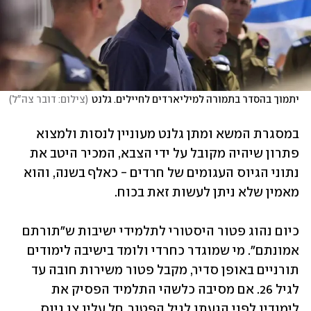
יתמוך בהסדר בתמורה למיליארדים לחיילים. גלנט
(
צילום: דובר צה"ל
)
במסגרת המשא ומתן גלנט מעוניין לנסות ולמצוא 
פתרון שיהיה מקובל על ידי הצבא, המכיר היטב את 
נתוני הגיוס העגומים של חרדים - כאלף בשנה, והוא 
מאמין שלא ניתן לעשות זאת בכוח.
כיום נהוג פטור היסטורי לתלמידי ישיבות ש"תורתם 
אמונתם". מי שמוגדר כחרדי ולומד בישיבה לימודים 
תורניים באופן סדיר, מקבל פטור משירות חובה עד 
לגיל 26. אם מסיבה כלשהי התלמיד הפסיק את 
לימודיו לפני הגעתו לגיל הפטור, חל עליו צו גיוס. 