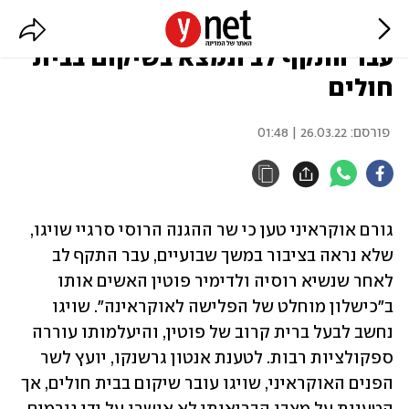
גורם אוקראיני: שר ההגנה של רוסיה
עבר התקף לב ונמצא בשיקום בבית
חולים
פורסם:
26.03.22 | 01:48
גורם אוקראיני טען כי שר ההגנה הרוסי סרגיי שויגו, 
שלא נראה בציבור במשך שבועיים, עבר התקף לב 
לאחר שנשיא רוסיה ולדימיר פוטין האשים אותו 
ב"כישלון מוחלט של הפלישה לאוקראינה". שויגו 
נחשב לבעל ברית קרוב של פוטין, והיעלמותו עוררה 
ספקולציות רבות. לטענת אנטון גרשנקו, יועץ לשר 
הפנים האוקראיני, שויגו עובר שיקום בבית חולים, אך 