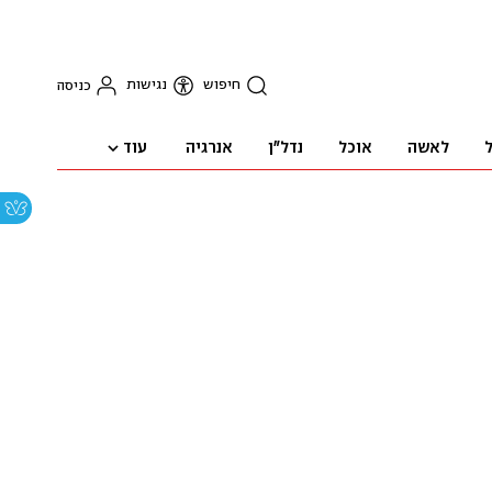
חיפוש
נגישות
כניסה
עוד
ל
לאשה
אוכל
נדל"ן
אנרגיה