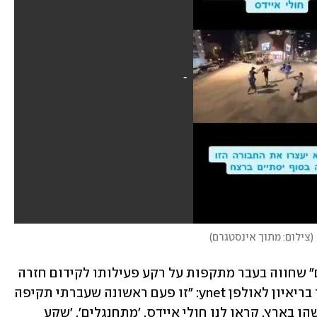
(
צילום: מתוך אינסטגרם
)
נרקיס - מתמודד בפריימריז "הדמוקרטים" שחווה בעבר מתקפות על רקע פעילותו לקידום חזרה 
בשאלה ונגד הדתה לדבריו - סיפר הבוקר בריאיון לאולפן ynet: "זו פעם ראשונה שעברתי תקיפה 
הומופובית, פשע שנאה כל כך בוטה איפשהו בארץ. קראו לנו חולי איידס, 'מתחנגלים', 'שקע 