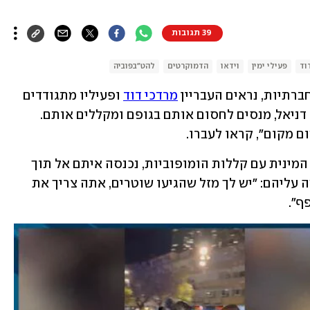
39 תגובות
וד
פעילי ימין
וידאו
הדמוקרטים
להט"בפוביה
תיות, נראים העבריין 
מרדכי דוד
 ופעיליו מתגודדים 
סביב הפעיל החברתי נאור נרקיס ובן זוגו דניאל, מנסים לחסום אותם בגופם ומקללים אותם. 
 מקום", קראו לעברו. 
החבורה גם קיללה אותם על רקע נטייתם המינית עם קללות הומופוביות, נכנסה איתם אל תוך 
אולם הקולנוע בסינמטק בתל אביב ואיימה עליהם: "יש לך מזל שהגיעו שוטרים, אתה צריך את 
ף". 