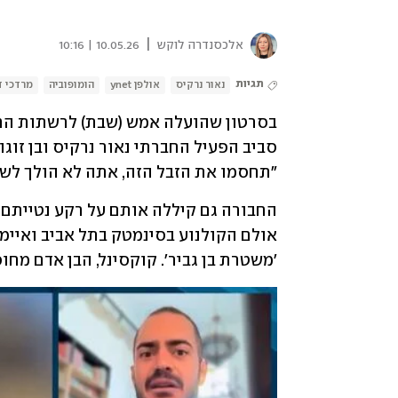
|
אלכסנדרה לוקש
10.05.26 | 10:16
תגיות
נאור נרקיס
אולפן ynet
הומופוביה
מרדכי ד
בסרטון שהועלה אמש (שבת) לרשתות החבר
"תחסמו את הזבל הזה, אתה לא הולך לשום
'משטרת בן גביר'. קוקסינל, הבן אדם מחופ