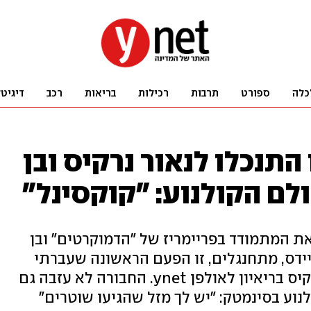
כלה
ספורט
תרבות
רכילות
בריאות
רכב
דיגיט
התנכלו לנאור נרקיס ובן
אולם הקולנוע: "קוקסינל"
ת המתמודד בפריימריז של "הדמוקרטים" ובן
איידס, מתחנגלים, זו הפעם הראשונה שעברתי
תקיפה הומופובית בארץ", שחזר נרקיס בריאיון לאולפן ynet. החבורה לא עזבה גם
נוע בסינמטק: "יש לך מזל שהגיעו שוטרים"