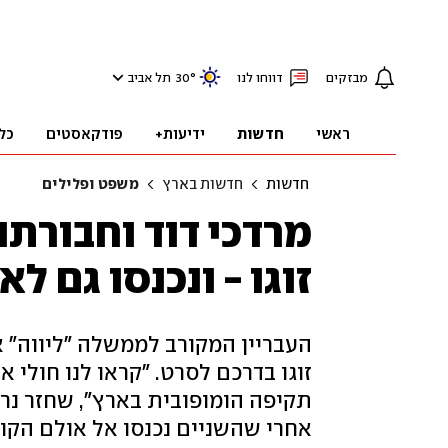
מבזקים
דווחו לנו
°
30
תל אביב
ראשי
חדשות
ידיעות+
פודקאסטים
כל
חדשות
חדשות בארץ
משפט ופלילים
מרדכי דוד וחבורתו 
זוגו - ונכנסו גם ל
העבריין המקורב לממשלה "ליווה" א
זוגו בדרכם לסרט. "קראו לנו חולי 
אחרי שהשניים נכנסו אל אולם הקול