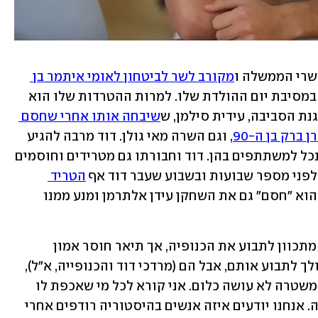
משרי הממשלה ו
מקורב לשר לביטחון לאומי איתמר בן 
, נכח לאחרונה לצד בכירים במשטרה במסיבת יום ההולדת שלו. למרות ההטרדות שלו הוא 
נת הסביבה, עידית סילמן, ש
שיבחה אותו אחרי שחסם 
ברק בן ה-90
, וגם השרה מאי גולן. דוד מרבה להגיע 
עם חבורתו להפגנות נגד הממשלה ולהתנכל למשתתפים בהן. דוד וחבורתו גם מטרידים וחוסמים 
 לפני מספר שבועות ובשבוע שעבר דוד אף 
הטריד 
. לאחרונה הוא "חסם" גם את השחקן עידן אלתרמן ומנע ממנו 
בעבקות המקרה נאור נרקיס אמר כי הוא מתכוון לתבוע את הכנופיה, אך תיאר חוסר אמון 
במשטרה שלטענתו אינה מסייעת: "אני הולך לתבוע אותם, אבל הם (מרדכי דוד והכנופייה, א"ל), 
הם אנשי משטרה. הגשתי בעבר תלונה והמשטרה לא עושה כלום. אני קורא לכל מי שאכפת לו 
מהקהילה הגאה תעצרו את הדברים האלה. אנחנו יודעים איזה אנשים בהיסטוריה רודפים אחרי 