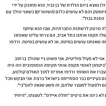
ותקע'. צריך לזכור, הבנאדם הזה (מרדכי דוד) נמצא ביום הולדת של בן גביר, הוא מחובק על ידי 
הממשלה. רואים אותם תוקפים אותנו בסינמטק והם לא עושים כלום (השוטרים) כשאני הולך עם 
 הסגת גבול".
אחרי האירוע, דניאל בן הזוג של נאור העלה סרטון לרשתות החברתיות, שבו הוא שיתף 
בתחושות הקשות: "מרדכי דוד והחבורה שלו תקפו אותנו בתל אביב, הם צרחו עלינו שאנחנו 
הומואים 'חולי איידס', התחילו לדבר על מה שאנחנו עושים במיטה, או לא עושים במיטה. ורדפו 
"בחיים לא עברתי תקיפה הומופובית כזו. אני לא פעיל פוליטית, אני פשוט גיי שהולך ברחוב 
וחבורה שמזוהה עם הממשלה ועם השר לביטחון לאומי תקפה אותי תקיפה הומופובית וזה היה 
מפחיד. הם רדפו אחרינו לתוך הסינמטק, עברו את השומר ורדפו אחרינו לתוך האולם קולנוע, 
ההומופוביה המטורפת הזאת שראיתי להם בעיניים כבר הסתיימה בישראל ברצח. אני מבקש מכל 
ם ולפעול למעצר שלהם, זה פשע שנאה להט"בי".
מרדכי דוד, נציין, טוען כי איש מהמעורבים לא כינה את נרקיס "חולה איידס". לטענתו, "היחיד 