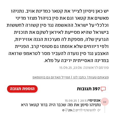
יש כאן ניסיון לצייר את קטאר כמדינת אויב. נתניהו 
מאשים את קטאר וגם את סין בניהול מצור מדיני 
וכלכלי על ישראל. ההאשמה נגד סין קשורה לחששות 
בישראל שהיא מסייעת לאיראן לשקם את תוכנית 
הגרעין שלה, מספקת לה מערכות הגנה אוויריות, 
ולפי דיווחים שלא אומתו גם מטוסי קרב. הפניית 
האצבע נגד סין נועדה להעביר מסר לטראמפ שרואה 
במדינה האסייתית יריבה על מלא. 
פורסם לראשונה: 23:06, 15.09.25
מצאתם טעות? כתבו לנו | המייל האדום גם בווטסאפ
397
תגובות
הוספת תגובה
אנונימי
20:53 | 15.09.25
אנ
נתניהו סימן את מה שכבר היה ברור קטאר היא
באמת אויבת
להצטרף לדיון
29
0