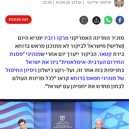
איתמר אייכנר
| עודכן:
15.09.25 | 22:10
397 תגובות
מזכיר המדינה האמריקני 
מרקו רוביו
 ימריא היום 
(שלישי) מישראל לביקור לא מתוכנן מראש בדוחא 
בירת 
קטאר
. הביקור ייערך יום אחרי ש
מנהיגי "פסגת 
החירום הערבית-איסלאמית" גינו את ישראל
בחריפות בזה אחר זה, ועל-רקע כישלון 
ניסיון החיסול 
של מנהיגי חמאס בדוחא
 קראו "לכל מדינות העולם 
לבחון מחדש את יחסיהן עם ישראל".