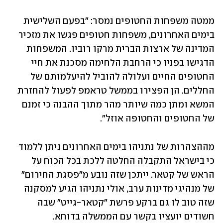
ממטה משפחות החטופים נמסר: "בפעם השלישית 
בימים האחרונים, משפחות חטופים פגשו את מזכיר 
המדינה של ארצות הברית מרקו רוביו. המשפחות 
הדגישו בפניו כי הרחבת הלחימה מסכנת את חיי 
החטופים החיים ועלולה להוביל להיעלמותם של 
החללים. הן הפצירו בממשל טראמפ לפעול להחזרת 
המשא ומתן כמה שיותר מהר מתוך ההבנה כי זמנם 
של החטופים והחטופה אוזל". 
מההצהרות של נתניהו בימים האחרונים ניתן ללמוד 
כי בישראל התקבלה החלטה ללכת בכל הכוח על 
הראש של קטאר. ייתכן שזה נובע מ"פסגת החירום" 
של מנהיגי מדינות ערב, אולי נתניהו הגיע למסקנה 
שזה טוב לו גם ברקע פרשת "קטאר-גייט" שבה 
חשודים יועציו בקשר עם הממשלה בדוחא. 