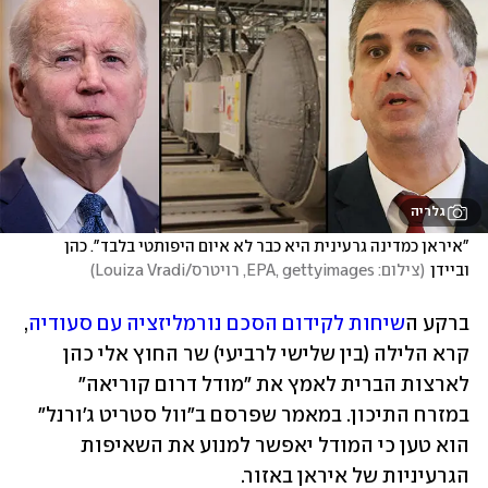
גלריה
"איראן כמדינה גרעינית היא כבר לא איום היפותטי בלבד". כהן 
וביידן
(
צילום: EPA, gettyimages, רויטרס/Louiza Vradi
)
ברקע ה
שיחות לקידום הסכם נורמליזציה עם סעודיה
, 
קרא הלילה (בין שלישי לרביעי) שר החוץ אלי כהן 
לארצות הברית לאמץ את "מודל דרום קוריאה" 
במזרח התיכון. במאמר שפרסם ב"וול סטריט ג'ורנל" 
הוא טען כי המודל יאפשר למנוע את השאיפות 
הגרעיניות של איראן באזור.