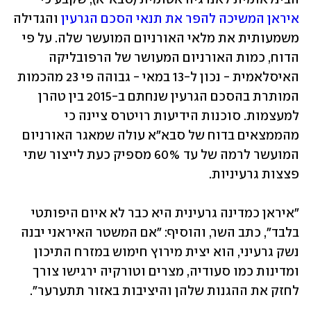
איראן המשיכה להפר את תנאי הסכם הגרעין
 והגדילה 
משמעותית את מלאי האורניום המועשר שלה. על פי 
הדוח, כמות האורניום המעושר של הרפובליקה 
האיסלאמית - נכון ל-13 במאי - גבוהה פי 23 מהכמות 
המותרת בהסכם הגרעין שנחתם ב-2015 בין טהרן 
למעצמות. סוכנות הידיעות רויטרס ציינה כי 
מהממצאים בדוח של סבא"א עולה שמאגר האורניום 
המועשר לרמה של עד 60% מספיק כעת לייצור שתי 
פצצות גרעיניות.
"איראן כמדינה גרעינית היא כבר לא איום היפותטי 
בלבד", כתב השר, והוסיף: "אם המשטר האיראני יבנה 
נשק גרעיני, הוא יצית מירוץ חימוש במזרח התיכון 
ומדינות כמו סעודיה, מצרים וטורקיה ירגישו צורך 
לחזק את ההגנות שלהן והיציבות באזור תתערער".