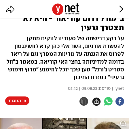
שר החוץ: אם תובטח לסעודיה הגנה
ב"מודל דרום קוריאה"- היא לא
תצטרך גרעין
על רקע דרישתה של סעודיה להקים מתקן
להעשרת אורניום, השר אלי כהן קרא לוושינגטון
לפרוס את הגנתה על מדינות המפרץ וגם על ריאד
בדומה למדיניותה בחצי האי קוריאה. במאמר ב"וול
סטריט ג'ורנל" טען שכך יוכל להימנע "מרוץ חימוש
גרעיני" במזרח התיכון
ynet
| פורסם:
09.08.23 | 05:42
19 תגובות