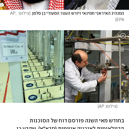
המנהיג האיראני חמינאי ויורש העצר הסעודי בן סלמן
(
צילום: AP, 
)
EPA
(
צילום: AP
)
בחודש מאי השנה פורסם דוח של הסוכנות 
הבינלאומית לאנרגיה אטומית (סבא"א), שקבע כי 