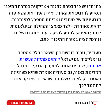
כהן הדגיש כי הבטחה להגנה אמריקנית במזרח התיכון 
תסייע להרגיע את האזור, ואף תהפוך את השאיפות 
הגרעיניות של סעודיה ומדינות המפרץ למיותרות. 
"חזית מאוחדת - לצד מאמצי הקהילה הבינלאומית 
למנוע מאיראן להגיע לנשק גרעיני - תקדם שלום 
ונורמליזציה במזרח התיכון", כתב.
סעודיה, נזכיר, דורשת בין השאר כחלק מהסכם 
נורמליזציה עם ישראל 
להקים מתקן להעשרת 
אורניום
, שיכניס אותה למועדון הגרעין. כמו כל 
המדינות באזור, גם סעודיה אומרת שהיא מעוניינת 
באטום רק לצורכי שלום. בישראל נרשמו קריאות 
להתנגד לכך. 
מצאתם טעות? כתבו לנו | המייל האדום גם בווטסאפ
19
תגובות
הוספת תגובה