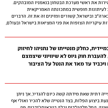
השמרני. יתרה מזאת, טראמפ מחליף במהירות את ראשי מערכת הבטחון בנאמניו המובהקים. 
בצד זאת עולים גם סימנים כי איננו מחויב לעיתונות חופשית במתכונתה האמריקאית 
המסורתית. שני התהליכים שמתרחשים בארה"ב ובישראל, קשורים ומזינים זה את זה. הדברים 
המובאים בהמשך נועדו להציף חמש נקודות עיקריות הצופות את פני המציאות בישראל ובעולם, 
ידית, כחלק מנטייתו של נתניהו לחיזוק
להעברת חוק גיוס לא שיוויוני שיצמצם
 ויכביד עד מאד את הנטל על הציבור
ולפני הכל אנחנו צפויים ליתר כפייה דתית שאת מידתה קשה כיום להגדיר, אך ניתן 
להעריך, כי באמריקה תעמיק המגמה המונעת ביצוע הפלות, בצד הנטייה שלא להכיר ואולי אף 
להוציא אל מחוץ לחוק בעלי זהות מינית שונה, החל מלהט"בים וכלה בטראנסג'נדרים. פה 