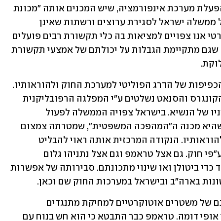
בישראל נתניהו משקיע משאבים רבים בהפעלת מערכת אינפורמציה, שיש המכנים אותה "מכונת 
הרעל". יש לקחת בחשבון שבהמשך תפעל ממשלה ישראל לסגירת ערוצים ורשתות שאינן 
נשלטים על ידה. קרי בעידן הפוסט-דמוקרטי אנו צפויים למציאות בה כלי תקשורת רבים פועלים 
מטעם השלטון ובשרות אינטרסיו ואפשר שגם מתקיימת הגבלות על יכולתם של אמצעי תקשורת 
וקת.
 צפויה הינה צמצום הכפיפות של הדרג הפוליטי למערכת החוק ולהוראותיו. 
בארה"ב מגמה זו צפויה להעמיק כל עוד הקונגרס והסנאט נשלטים ע"י המפלגה הרפובליקנית 
וכל עוד בראשות האף.בי.איי עומדים נאמניו של הנשיא. בישראל צפויה הממשלה לפעול 
באמצעות הכנסת על מנת להמשיך במה שהיא מכנה ה"המהפכה המשפטית", שמטרתה צמצום 
כפיפותה של הממשלה לרשויות החוק ולהוראותיו. הנקודה המרכזית אותה ראוי להבליט 
בהקשר זה היא שאלת קיומן של בחירות ע"פי חוק. גם אצל טראמפ וגם אצל נתניהו גלום 
הפוטנציאל לשינוי אפשרויות הבחירה, עד כדי ביטולן ואו שינוי מתכונתם. סבירותה של אפשרות 
ות בארה"ב ובישראל במערכות החוק שם וכאן.   
 שראוי לדון בה הינה נטייתם של משטרים אוטוקרטיים למחיקת מתנגדים 
פוטנציאליים וכן לחבירה למשטרים בעלי אופי דומה. טראמפ כבר התבטא כי הוא חש בנוח עם 