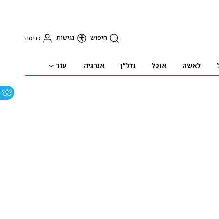
חיפוש
נגישות
כניסה
עוד
לאשה
אוכל
נדל"ן
אנרגיה