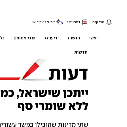
מבזקים
דווחו לנו
°
27
תל אביב
ראשי
חדשות
ידיעות+
פודקאסטים
כל
חדשות
ייתכן שישראל, כמו
ללא שומרי סף
שתי מדינות שהובילו במשך עשורים