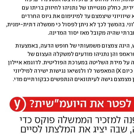
בישראל ממשלה חסרת בלמים תפעל במיידית, כחלק מנטייתו של נתניהו לחיזוק בריתו עם 
המחנה הדתי-חרדי, להעברת חוק גיוס לא שיוויוני שיצמצם עד למינימום את גיוס החרדים 
ויכביד עד מאד את הנטל על הציבור החילוני. בהמשך לכך לא ניתן לפסול כי ממשלה דתית-ימנית, 
רתי שהיה מקובל מאז יסוד המדינה. 
הצפויה בעידן החדש, הינה צמצום משמעותי של חופש הדעה, באמצעות 
הגבלת חופש העיתונות והתקשורת. הן טראמפ והן נתניהו מודעים למשקלה העצום של 
התקשורת בעיצוב דעת הקהל ולהשפעתה על מידת השליטה במערכת הפוליטית. לדוגמא איילון 
מאסק רכש את מה שהיה פעם "טוויטר "( כיום X) המאפשר לו ולנשיאו נגישות ישירה למיליוני 
 מצמצם גישה לעיתונאים הנתפשים כבקורתיים מדי.