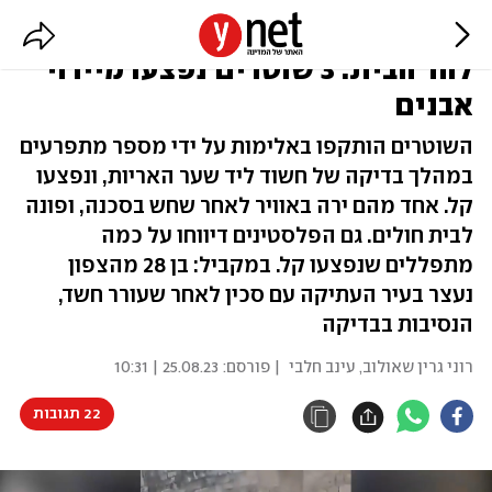
עימותים וירי באוויר סמוך לכניסה
להר הבית: 3 שוטרים נפצעו מיידוי
אבנים
השוטרים הותקפו באלימות על ידי מספר מתפרעים
במהלך בדיקה של חשוד ליד שער האריות, ונפצעו
קל. אחד מהם ירה באוויר לאחר שחש בסכנה, ופונה
לבית חולים. גם הפלסטינים דיווחו על כמה
מתפללים שנפצעו קל. במקביל: בן 28 מהצפון
נעצר בעיר העתיקה עם סכין לאחר שעורר חשד,
הנסיבות בבדיקה
רוני גרין שאולוב
,
עינב חלבי
| פורסם:
25.08.23 | 10:31
22 תגובות