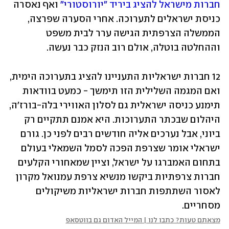
חברות מישראל להציג ביריד "יורוסטורי"
 ואף נאסרה 
כניסת ישראלים לתערוכה. אחרי הסערה שפרצה, 
הממשלה הצרפתית הגישה ערר לבית משפט 
וההחלטה בוטלה, אולם רוב הנזק כבר נעשה.
12 חברות ישראליות התעניינו להציג בתערוכה הימית, 
ואם המגמה השלילית הזו תימשך - כמעט בוודאות 
תימנע כניסה ישראלית גם לסלון האווירי בלה-בורז'ה, 
היהלום שבכתר התערוכות. היא אמנם תתקיים רק 
ביוני, אבל נערכים אליה חודשים רבים לפני כן. גורם 
ישראלי אומר שצרפת הפכה לסמל השמאלי בעולם 
בתחום האמברגו על ישראל, וציין שמאחורי הקלעים 
חברות צרפתיות ביקשו מנשיא צרפת עמנואל מקרון 
לאסור השתתפות חברות ישראליות משיקולים 
מסחריים.
מצאתם טעות? כתבו לנו | המייל האדום גם בווטסאפ