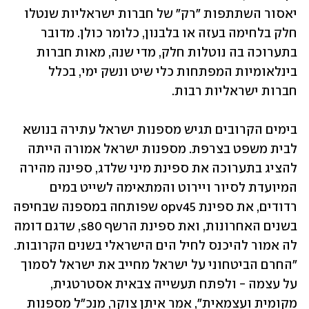
יאסור השתתפות "רק" של חברות ישראליות שנטלו 
חלק בלחימה בעזה או בלבנון, כלומר כולן. מדובר 
בתערוכה בה נוטלות חלק, מדי שנה, מאות חברות 
בינלאומיות המפתחות כלי שיט ונשק ימי, בכלל 
חברות ישראליות רבות.
בימים הקרובים תגיש מספנות ישראל עתירה בנושא 
לבית משפט בצרפת. מספנות ישראל אמורה הייתה 
להציג בתערוכה את ספינת מיני שלדג, ספינה מהירה 
המיועדת לסיור ויירוט והמתאימה לשייט במים 
רדודים, את ספינת opv45 שפותחה במספנה שבחיפה 
בשנים האחרונות, ואת ספינת הרשף s80, שדגם דומה 
לה אמור להיכנס לחיל הים הישראלי בשנים הקרובות. 
"החרם הביטחוני על ישראל מחייב את ישראל לסמוך 
על עצמה - ולפתח תעשייה צבאית אסטרטגית, 
מקומית ועצמאית", אמר איתן צוקר, מנכ"ל מספנות 