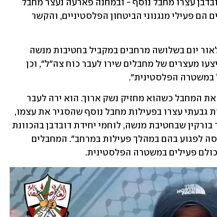
במקביל, בכפר בורקין שליד ג'נין, לוחמי דובדבן עצרו מחבל נוסף - ובמחנה פארעה נעצר מחבל 
אחר על ידי כוחות הימ"מ. כל אותם עצורים הם פעילי מנגנוני הביטחון הפלסטיניים, והקשר 
בדובר צה"ל אמרו כי "בפעילות מבצעית לאור יום בשלושה מרחבים במקביל בחטיבות מנשה 
ושומרון, כוחות הביטחון חיסלו מחבל וביצעו מעצרים של מחבלים שירו לעבר כוח צה"ל", וכן 
 במשטרה הפלסטינית". 
עוד נמסר כי בזמן מעצרו, "זיהו הלוחמים את המחבל כשהוא מחזיק נשק ארוך. הוא ירה לעבר 
הכוח והלוחמים חיסלו אותו. כוחות סיירת גבעתי עצרו בפעילות מחבל נוסף שהסגיר את עצמו, 
גם הוא פעיל במשטרה הפלסטינית. בכפר בורקין שבחטיבת מנשה, לוחמי יחידת דובדבן בהכוונת 
שב"כ עצרו מחבל שירה לעבר הכוחות וניסה לפגוע בהם במהלך פעילות במרחב". המחבלים 
כולם פעילים במשטרה הפלסטינית.