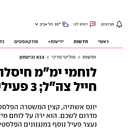
מבזקים
דווחו לנו
°
30
תל אביב
ראשי
חדשות
ידיעות+
פודקאסטים
כל
חדשות
פוליטי מדיני
צבא וביטחון
לוחמי ימ"מ חיסלו 
חייל צה"ל; 3 פעילים נוספים נעצרו במבצע
יונס אשתיה, קצין המשטרה הפלסטינ
מדרום לשכם. הוא ירה על לוחם מיל
נעצר פעיל נוסף במנגנונים הפלסטינ