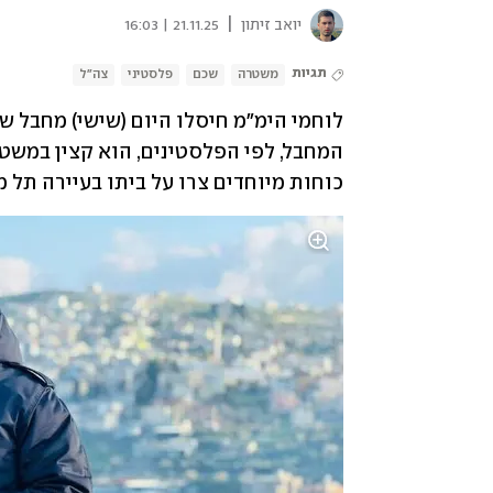
|
יואב זיתון
21.11.25 | 16:03
תגיות
משטרה
שכם
פלסטיני
צה"ל
לוחמי הימ"מ חיסלו היום (שישי) מחבל ש
כוחות מיוחדים צרו על ביתו בעיירה תל 