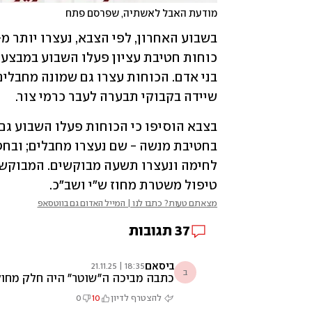
מודעת האבל לאשתיה, שפרסם פתח
שיידה בקבוקי תבערה לעבר כרמי צור.
טיפול משטרת מחוז ש"י ושב"כ.
מצאתם טעות? כתבו לנו | המייל האדום גם בווטסאפ
37
תגובות
ביסאם
18:35 | 21.11.25
ב
כתבה מביכה ה"שוטר" היה חלק מחולי
להצטרף לדיון
10
0