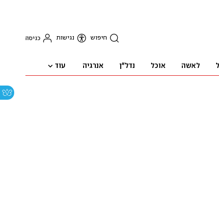
חיפוש
נגישות
כניסה
עוד
ל
לאשה
אוכל
נדל"ן
אנרגיה