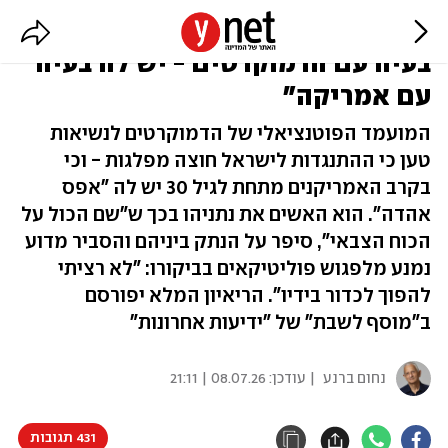
רם עמנואל ל-ynet: "אין לישראל
בעיה עם הדמוקרטים - יש לה בעיה
עם אמריקה"
המועמד הפוטנציאלי של הדמוקרטים לנשיאות
טען כי ההתנגדות לישראל חוצה מפלגות - וכי
בקרב האמריקנים מתחת לגיל 30 יש לה "אפס
אהדה". הוא האשים את נתניהו בכך ש"שם הכול על
הכוח הצבאי", סיפר על הנתק ביניהם והסביר מדוע
נמנע מלפגוש פוליטיקאים בביקורו: "לא רציתי
להפוך לכדור בידיו". הריאיון המלא יפורסם
ב"מוסף לשבת" של "ידיעות אחרונות"
נחום ברנע
| עודכן:
08.07.26 | 21:11
431 תגובות