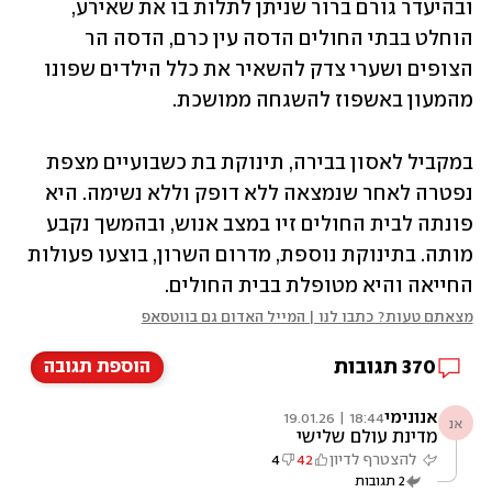
ובהיעדר גורם ברור שניתן לתלות בו את שאירע, 
הוחלט בבתי החולים הדסה עין כרם, הדסה הר 
הצופים ושערי צדק להשאיר את כלל הילדים שפונו 
מהמעון באשפוז להשגחה ממושכת.
במקביל לאסון בבירה, תינוקת בת כשבועיים מצפת 
נפטרה לאחר שנמצאה ללא דופק וללא נשימה. היא 
פונתה לבית החולים זיו במצב אנוש, ובהמשך נקבע 
מותה. בתינוקת נוספת, מדרום השרון, בוצעו פעולות 
החייאה והיא מטופלת בבית החולים. 
מצאתם טעות? כתבו לנו | המייל האדום גם בווטסאפ
370
תגובות
הוספת תגובה
אנונימי
18:44 | 19.01.26
אנ
מדינת עולם שלישי
להצטרף לדיון
42
4
2
תגובות