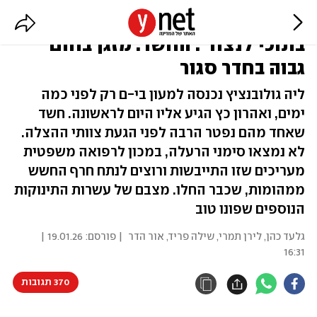
ליה ואהרון נפטרו במעון: "נשמתך
בתוכי לנצח". החשד: מזגן בחום
גבוה בחדר סגור
ליה גולובנציץ נכנסה למעון בי-ם רק לפני כמה
ימים, ואהרון כץ הגיע אליו היום לראשונה. חשד
שאחד מהם נפטר הרבה לפני הגעת צוותי ההצלה.
לא נמצאו סימני הרעלה, במכון לרפואה משפטית
מעריכים שזו התייבשות ורוצים לנתח חרף החשש
ממהומות, שכבר החלו. מצבם של עשרות התינוקות
הנוספים שפונו טוב
גלעד כהן, לירן תמרי, שילה פריד, אור הדר
| פורסם:
19.01.26 |
16:31
370 תגובות