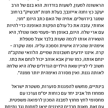
הראשונה למעון, לשעות בודדות. הוא בנם של הרב 
יעקב כץ וחנה אייזנבך, בעלת חנות "תכשיק" ברחוב 
שמגר בירושלים. אחיה של האם כתב היום: "חני, 
אחותי, עזבה את כל עולם הפקות האופנה כדי להיות 
עם ארי שלה. היום, באופן חד-פעמי מאז שנולד, היא 
השאירה אותו לכמה שעות בלבד אצל מטפלת 
אימהית שהכירה אישית וסמכה עליה. ומה שקרה - 
קרה. איננו יודעים חשבונות שמיים. הלוואי שהקב"ה 
ינחם אותה, כמו שרק אבא אוהב יכול לנחם את בתו. 
חשוב לי לציין שאת הילדים הגדולים שלה היא שלחה 
לאותה גננת. ואין מסורה ואימהית יותר ממנה".
בינתיים, מחשש להפגנות סוערות, משטרת ישראל 
ממחוז תל אביב יחד עם כוחות יס״מ נערכו עם 
מחסומי לחץ מחוץ למבנה המכון לרפואה משפטית. 
עם זאת, מאות חרדים קיצונים יצאו למחות נגד נתיחת 