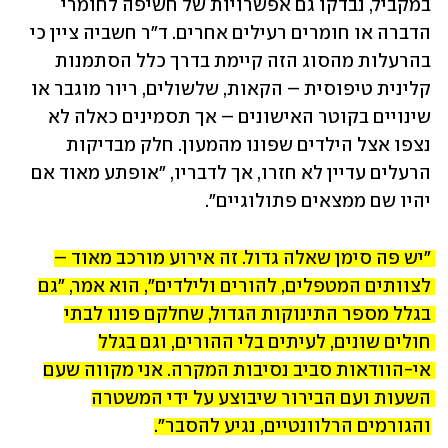
במקביל, נבדקו גם אפשרויות של חשיפה לחומרי 
הדברה או חומרים רעילים אחרים. ד"ר חשביה ציין כי 
בהרעלות מהסוג הזה קיימת בדרך כלל הסתמנות 
קלינית טיפוסית – הקאות, שלשולים, ריור מוגבר או 
שינויים בקוטר האישונים – אך תסמינים כאלה לא 
נצפו אצל הילדים שפונו מהמעון. חלק מבדיקות 
הרעלים עדיין לא חזרו, אך לדבריו, "אופתע מאוד אם 
יהיו שם ממצאים פתולוגיים".
"יש פה סימן שאלה גדול. זה אירוע מורכב מאוד – 
לצוותים המטפלים, להורים ולילדים״, הוא אמר, ״גם 
בגלל מספר התינוקות הגדול, שחלקם פונו לבתי 
חולים שונים, לעיתים בלי ההורים, וגם בגלל 
אי-הוודאות סביב נסיבות המקרה. אני מקווה שעם 
השעות ועם הבירור שיבוצע על ידי המשטרה 
והגורמים הרלוונטיים, נגיע להסבר״.