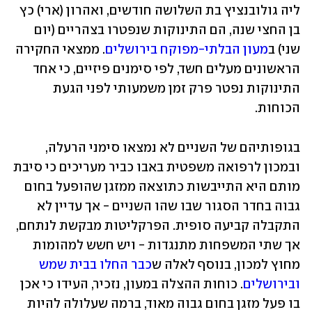
ליה גולובנציץ בת השלושה חודשים, ואהרון (ארי) כץ 
בן החצי שנה, הם התינוקות שנפטרו בצהריים (יום 
שני) ב
מעון הבלתי-מפוקח בירושלים
. ממצאי החקירה 
הראשונים מעלים חשד, לפי סימנים פיזיים, כי אחד 
התינוקות נפטר פרק זמן משמעותי לפני הגעת 
הכוחות. 
בגופותיהם של השניים לא נמצאו סימני הרעלה, 
ובמכון לרפואה משפטית באבו כביר מעריכים כי סיבת 
מותם היא התייבשות כתוצאה ממזגן שהופעל בחום 
גבוה בחדר הסגור שבו שהו השניים - אך עדיין לא 
התקבלה קביעה סופית. הפרקליטות מבקשת לנתחם, 
אך שתי המשפחות מתנגדות - ויש חשש למהומות 
מחוץ למכון, בנוסף לאלה ש
כבר החלו בבית שמש 
ובירושלים
. כוחות ההצלה במעון, נזכיר, העידו כי אכן 
בו פעל מזגן בחום גבוה מאוד, ברמה שעלולה להיות 