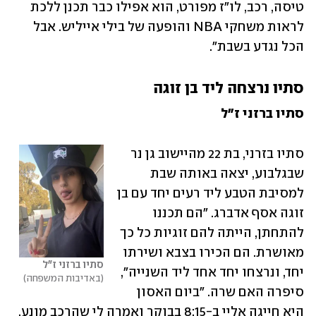
טיסה, רכב, לו"ז מפורט, הוא אפילו כבר תכנן ללכת 
לראות משחקי NBA והופעה של בילי אייליש. אבל 
הכל נגדע בשבת".
סתיו נרצחה ליד בן זוגה
סתיו ברזני ז"ל
סתיו בזרני, בת 22 מהיישוב גן נר 
שבגלבוע, יצאה באותה שבת 
למסיבת הטבע ליד רעים יחד עם בן 
זוגה אסף אדברג. "הם תכננו 
להתחתן, הייתה להם זוגיות כל כך 
מאושרת. הם הכירו בצבא ושירתו 
סתיו ברזני ז"ל
יחד, ונרצחו יחד אחד ליד השנייה", 
באדיבות המשפחה
סיפרה האם שרה. "ביום האסון 
היא חייגה אליי ב-8:15 בבוקר ואמרה לי שהרכב מונע, 