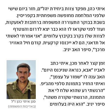
איתי כהן, מפקד צוות ביחידת יהל"ם, חזר ביום שישי 
שלפני המלחמה מחופשה משפחתית בקפריסין. 
בשבת בבוקר התעוררה המשפחה ברחובות לאזעקות, 
ועוד לפני שקראו לו הוא כבר יצא לדרום והצטרף 
לצוות שלו בקרב בקיבוץ עלומים. "אני אמרתי לאשתי 
אל תדאגי, הם לא ייכנסו קרקעית. קודם חיל האוויר 
מרכך", סיפר האב יניב.
זמן קצר לאחר מכן, איתי כתב 
לאביו "אבא, כנראה שניכנס היום". 
האב ענה לו "שמור על עצמך", 
ואיתי החזיר בתמונת סלפי מהג'יפ. 
"הרגשתי רע שהוא שלח לי את 
התמונה, הרגשתי שקורה משהו", 
סגן איתי כהן ז"ל
סיפר יניב. "הוא היה בעלומים 
באדיבות המשפחה