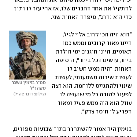
יכולים וניסו להדוף כמה שיותר את המחבלים. באו 
להתקיל את אחד החברים שלו, אז אחי עזר לו ותוך 
כדי הוא נהרג", סיפרה האחות שני.
"הוא היה הכי קרוב אליי לגיל, 
היינו מאוד קרובים וממש כמו 
תאומים. היינו חוגגים ימי הולדת 
ביחד, עושים הכל ביחד", הוסיפה 
האחות. "היה ממש חשוב לו 
לעשות שירות משמעותי, לעשות 
סמ"ר בנימין טשגר 
שינוי ולהתגייס ללוחמה. הוא רצה 
טקה ז"ל
לפעול לטובת כל מי שנעשה לו 
צילום: דובר צה"ל
עוול, הוא היה ממש פעיל ומאוד 
הפריע לו חוסר צדק".
בנימין היה אמור להשתחרר בתוך שבועות ספורים, 