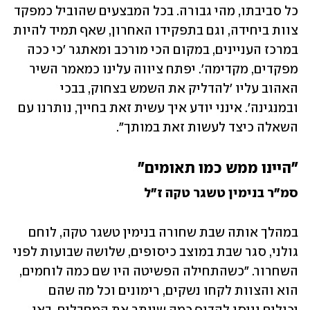
כל סביבתו, מהי גבורה. בכל המבצעים שהוביל כמפקד 
צוות ביחידה, וגם בתפקידו האחרון, שאף תמיד להיות 
במרכז העניינים, במקום הכי מורכב ומאתגר 'כי ככה 
מפקדים, מקדימה'. יפתח ציווה עלינו כמאמר השיר 
האהוב עליו 'להדליק את השמש בצחוק, בבכי 
ובמנגינה'. אינני יודע איך עשית זאת בחייך, נותרנו עם 
השאלה כיצד לעשות זאת במותך".
"היינו ממש כמו תאומים"
סמ"ר בנימין טשגר טקה ז"ל
במהלך אותה שבת שחורה בנימין טשגר טקה, לוחם 
גולני, סגר שבת במוצב כיסופים, שלושה שבועות לפני 
השחרור. "כשהתחילה הפשיטה היו שם כמה לוחמים, 
הוא והצוות לקחו נשקים, רימונים וכל מה שהם 