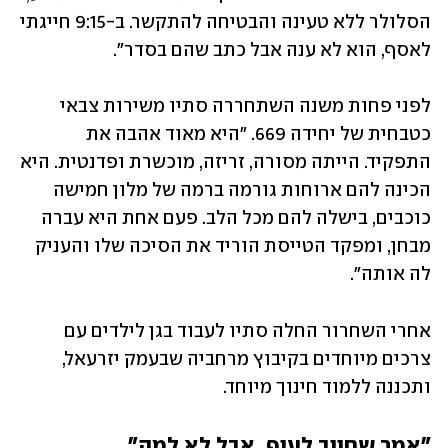
הסלולר ללא טעינה והבטיחה להתקשר. ב-9:15 חייגתי 
לאסף, הוא לא ענה אבל כתב שהם בסדר".
לפני פחות משנה השתחררה סתיו משירות צבאי 
כטבחית של יחידה 669. "היא מאוד אהבה את 
התפקיד. הייתה מסורה, זריזה, מוכשרת ופדנטית. היא 
הכינה להם ארוחות גורמה ברמה של מלון חמישה 
כוכבים, בישלה להם מכל הלב. פעם אחת היא עברה 
מבחן, ומפקד הטייסת הוריד את הסיכה שלו והעניק 
לה אותה".
אחרי השחרור החלה סתיו לעבוד בגן לילדים עם 
צרכים מיוחדים בקיבוץ מרחביה שבעמק יזרעאל, 
ותכננה ללמוד חינוך מיוחד.
"אמר שחייב לעוף, אבל לא למה"