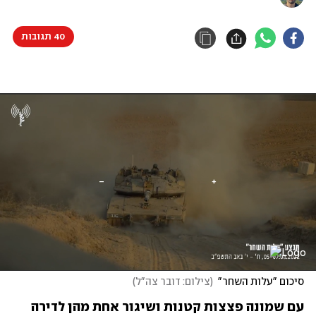
40 תגובות
סיכום "עלות השחר"
(
צילום: דובר צה"ל
)
עם שמונה פצצות קטנות ושיגור אחת מהן לדירה 