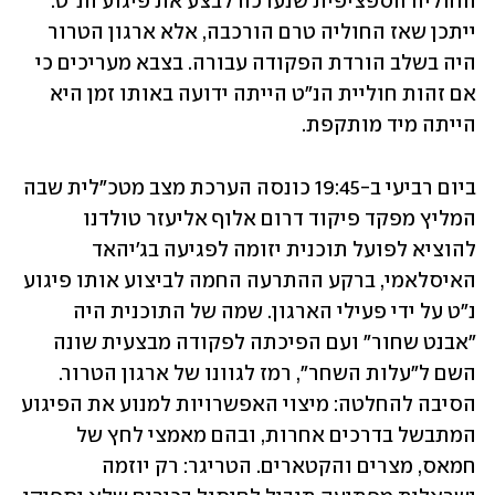
החוליה הספציפית שנערכה לבצע את פיגוע הנ"ט. 
ייתכן שאז החוליה טרם הורכבה, אלא ארגון הטרור 
היה בשלב הורדת הפקודה עבורה. בצבא מעריכים כי 
אם זהות חוליית הנ"ט הייתה ידועה באותו זמן היא 
הייתה מיד מותקפת. 
ביום רביעי ב-19:45 כונסה הערכת מצב מטכ"לית שבה 
המליץ מפקד פיקוד דרום אלוף אליעזר טולדנו 
להוציא לפועל תוכנית יזומה לפגיעה בג'יהאד 
האיסלאמי, ברקע ההתרעה החמה לביצוע אותו פיגוע 
נ"ט על ידי פעילי הארגון. שמה של התוכנית היה 
"אבנט שחור" ועם הפיכתה לפקודה מבצעית שונה 
השם ל"עלות השחר", רמז לגוונו של ארגון הטרור. 
הסיבה להחלטה: מיצוי האפשרויות למנוע את הפיגוע 
המתבשל בדרכים אחרות, ובהם מאמצי לחץ של 
חמאס, מצרים והקטארים. הטריגר: רק יוזמה 