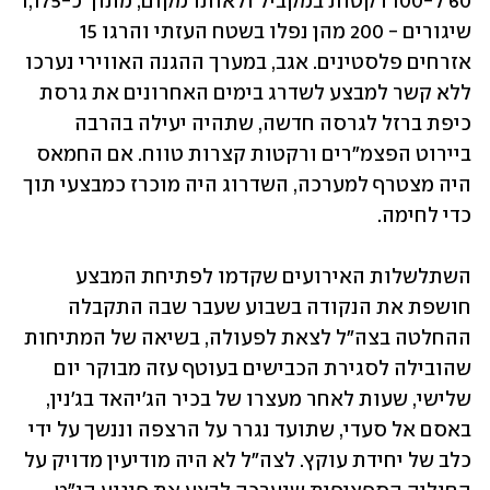
60 ל-100 רקטות במקביל ולאותו מקום, מתוך כ-1,175 
שיגורים - 200 מהן נפלו בשטח העזתי והרגו 15 
אזרחים פלסטינים. אגב, במערך ההגנה האווירי נערכו 
ללא קשר למבצע לשדרג בימים האחרונים את גרסת 
כיפת ברזל לגרסה חדשה, שתהיה יעילה בהרבה 
ביירוט הפצמ"רים ורקטות קצרות טווח. אם החמאס 
היה מצטרף למערכה, השדרוג היה מוכרז כמבצעי תוך 
כדי לחימה. 
השתלשלות האירועים שקדמו לפתיחת המבצע 
חושפת את הנקודה בשבוע שעבר שבה התקבלה 
ההחלטה בצה"ל לצאת לפעולה, בשיאה של המתיחות 
שהובילה לסגירת הכבישים בעוטף עזה מבוקר יום 
שלישי, שעות לאחר מעצרו של בכיר הג'יהאד בג'נין, 
באסם אל סעדי, שתועד נגרר על הרצפה וננשך על ידי 
כלב של יחידת עוקץ. לצה"ל לא היה מודיעין מדויק על 