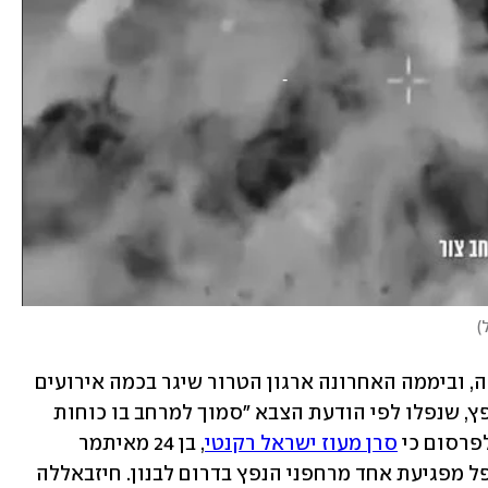
)
במקביל נמשכו כאמור מתקפות חיזבאללה, וביממה האחרונה ארגון הטרור שיגר בכמה אירועים 
שונים כטב"מים, פצצות מרגמה ורחפני נפץ, שנפלו לפי הודעת הצבא "סמוך למרחב בו כוחות 
פרסום כי 
סרן מעוז ישראל רקנטי
, בן 24 מאיתמר 
ומפקד מחלקה בגדוד 12 בחטיבת גולני, נפל מפגיעת אחד מרחפני הנפץ בדרום לבנון. חיזבאללה 