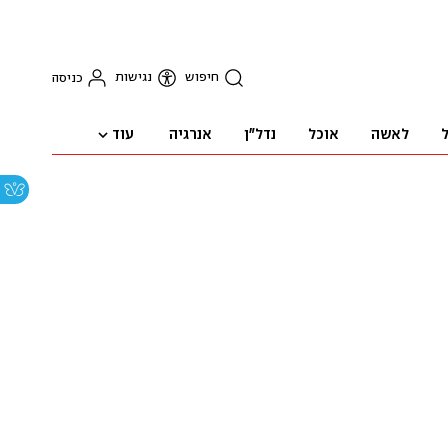
חיפוש
נגישות
כניסה
עוד
ל
לאשה
אוכל
נדל"ן
אנרגיה