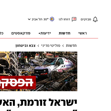
מבזקים
דווחו לנו
°
30
תל אביב
ראשי
חדשות
ידיעות+
פודקאסטים
כל
חדשות
פוליטי מדיני
צבא וביטחון
ישראל זורמת, הא