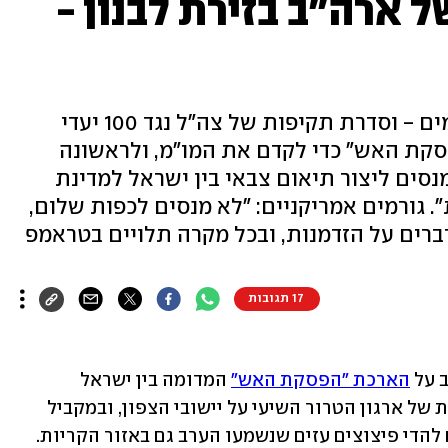
 ארה"ב בזירת לבנון -
עוד אזעקות בגליל ומתקפות כטב"מים - וסדרת תקיפות של צה"ל נגד 100 יעדי
סקת האש" כדי לקדם את המו"מ, ולראשונה
מנסים ליצור תיאום צבאי בין ישראל למדינת
. גורמים אמריקניים: "לא מנסים לכפות שלום,
ברים על הזדמנות, ובכל מקרה תלויים בטראמפ
17 תגובות
 על 
הארכת "הפסקת האש"
 המדומה בין ישראל 
לחיזבאללה ב-45 ימים, המשיכו המתקפות של ארגון הטרור השיעי על יישובי הצפון, ובמקביל 
תקיפות צה"ל בדרום לבנון – שהובילו גם להדי פיצוצים עזים שנשמעו הערב גם באזור הקריות. 