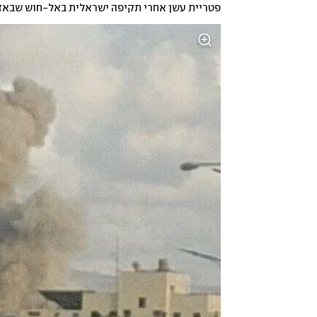
פטריית עשן אחרי תקיפה ישראלית באל-חוש שבאזור