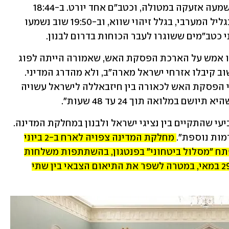
ביצע גם מתקפות מעבר לגבול: ב-15:38 נשמעה אזעקה במטולה, וכטב"ם אחד יורט. ב-18:44 
הופעלו אזעקות נוספות בכמה יישובים בגליל המערבי, בגלל זיהוי שווא, וב-19:50 שוב נשמעו 
 כטב"מים ששוגרו לעבר הכוחות בדרום לבנון. 
אבל במחלקת המדינה האמריקנית הודיעו אמש על הארכת הפסקת האש, שאמורה הייתה לפוג 
מחר, ב-45 ימים נוספים – ואת ההודעה שוב קיבלו אזרחי ישראל מארה"ב, ולא מהדרג המדיני. 
מקור אמר הערב לרשת MTV הלבנונית כי הפסקת האש לכאורה בין חיזבאללה לישראל עשויה 
 במלואה תוך 24 עד 48 שעות".
ההארכה הוכרזה בתום סבב השיחות הרביעי שהתקיים בין נציגי ישראל ולבנון במחלקת המדינה. 
ות נוספת". 
מחלקת המדינה צפויה לארח ב-2 ביוני 
וב-3 ביוני שיחות נוספות, ובמקביל – ייפתח "מסלול ביטחוני" בפנטגון, בהשתתפות משלחות 
צבאיות משתי המדינות, והוא יתקיים ב-29 במאי, במטרה לשפר את התיאום הצבאי בין שתי 