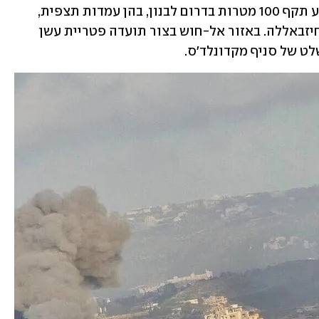
צה"ל הודיע בהמשך כי במהלך סוף השבוע תקף 100 מטרות בדרום לבנון, בהן עמדות תצפית, 
תשתיות טרור ומחסן אמצעי לחימה של חיזבאללה. באזור אל-חוש בצור תועדה פטריית עשן 
ט של סניף מקדונלד'ס. 