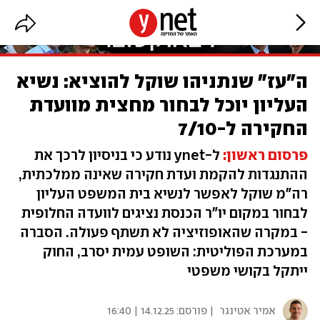
ה"עז" שנתניהו שוקל להוציא: נשיא
העליון יוכל לבחור מחצית מוועדת
החקירה ל-7/10
פ
רסום
ראשון:
ל-ynet נודע כי בניסיון לרכך את
ההתנגדות להקמת ועדת חקירה שאינה ממלכתית,
רה"מ שוקל לאפשר לנשיא בית המשפט העליון
לבחור במקום יו"ר הכנסת נציגים לוועדה החלופית
- במקרה שהאופוזיציה לא תשתף פעולה. הסברה
במערכת הפוליטית: השופט עמית יסרב, החוק
ייתקל בקושי משפטי
אמיר אטינגר
| פורסם:
14.12.25 | 16:40