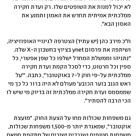
לא יכול למנות את השופטים שלו. רק ועדת חקירה 
ממלכתית אמיתית תחדש את האמון ותמנע את 
האסון הבא".
ח"כ מירב כהן (יש עתיד) הצטרפה לגינויי האופוזיציה, 
ושיתפה את פרסום ynet בציוץ בחשבון ה-X שלה. 
"נתניהו וממשלת המחדל ישלפו כל שפן אפשרי, כל 
ספין וכל חרטוט, כדי לסכל הקמת ועדת חקירה 
ממלכתית על-פי חוק ל-7 באוקטובר", כתבה. "'על 
ראש הגנב בוער הכובע' מעולם לא היה ברור כל כך מי 
שממסמס ועדת חקירה ממלכתית זה בדיוק מי שיש לו 
הכי הרבה להסתיר".
גם משפחות שכולות מחו על הצעת החוק. "מועצת 
אוקטובר", שמאגדת יותר מ-1,500 משפחות שכולות, 
משפחות חטופים ושורדים ישירים של מתקפת חמאס 