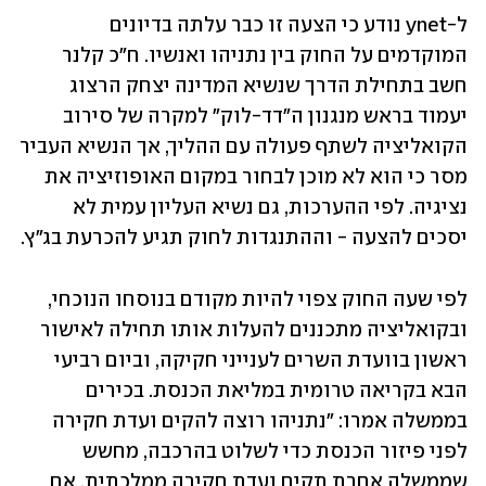
ל-ynet נודע כי הצעה זו כבר עלתה בדיונים 
המוקדמים על החוק בין נתניהו ואנשיו. ח"כ קלנר 
חשב בתחילת הדרך שנשיא המדינה יצחק הרצוג 
יעמוד בראש מנגנון ה"דד-לוק" למקרה של סירוב 
הקואליציה לשתף פעולה עם ההליך, אך הנשיא העביר 
מסר כי הוא לא מוכן לבחור במקום האופוזיציה את 
נציגיה. לפי ההערכות, גם נשיא העליון עמית לא 
יסכים להצעה - וההתנגדות לחוק תגיע להכרעת בג"ץ. 
לפי שעה החוק צפוי להיות מקודם בנוסחו הנוכחי, 
ובקואליציה מתכננים להעלות אותו תחילה לאישור 
ראשון בוועדת השרים לענייני חקיקה, וביום רביעי 
הבא בקריאה טרומית במליאת הכנסת. בכירים 
בממשלה אמרו: "נתניהו רוצה להקים ועדת חקירה 
לפני פיזור הכנסת כדי לשלוט בהרכבה, מחשש 
שממשלה אחרת תקים ועדת חקירה ממלכתית. אם 