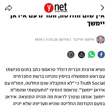
טראמפ אחרי הפגישה עם נתניהו:
אין שום החלטה, המו"מ עם איראן
יימשך
איתמר אייכנר
| פורסם:
11.02.26 | 18:59
נשיא ארצות הברית דונלד טראמפ כתב בתום פגישתו 
עם ראש הממשלה בנימין נתניהו ברשת החברתית 
Truth Social כי "לא התקבלה שום החלטה, המו"מ עם 
איראן יימשך". טראמפ הוסיף: "התעקשתי שהמו"מ 
יימשך. אנחנו נצטרך לראות מה תהיה התוצאה. איראן 
בפעם הקודמת החליטה שהיא מעדיפה שלא יהיה 