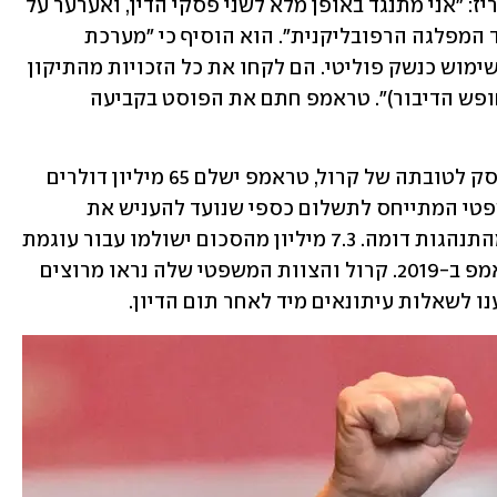
מכשפות" מצד נשיא ארה"ב ג'ו ביידן, והכריז: "אני מתנגד באופן מלא לשני פסקי הדין, ואערער על 
ציד המכשפות הזה שמכוון ביידן נגדי ונגד המפלגה הרפובליקנית". הוא הוסיף כי "מערכת 
המשפט שלנו יצאה משליטה ועושים בה שימוש כנשק פוליטי. הם לקחו את כל הזכויות מהתיקון 
הראשון לחוקת ארה"ב (התיקון הנוגע לחופש הדיבור)". טראמפ חתם את הפוסט בקביעה 
חבר המושבעים קבע כי מתוך הסכום שפסק לטובתה של קרול, טראמפ ישלם 65 מיליון דולרים 
עבור "Punitive Retribution" - מונח משפטי המתייחס לתשלום כספי שנועד להעניש את 
המורשע על מעשיו, וכן להרתיע אחרים מהתנהגות דומה. 7.3 מיליון מהסכום ישולמו עבור עוגמת 
הנפש שחוותה קרול מהצהרותיו של טראמפ ב-2019. קרול והצוות המשפטי שלה נראו מרוצים 
ו לשאלות עיתונאים מיד לאחר תום הדיון.