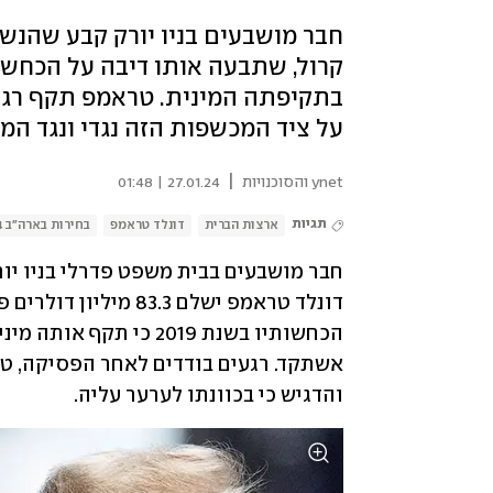
חבר מושבעים בניו יורק קבע שהנשי
קרול, שתבעה אותו דיבה על הכחש
בתקיפתה המינית. טראמפ תקף רגעי
על ציד המכשפות הזה נגדי ונגד המפ
|
ynet והסוכנויות
27.01.24 | 01:48
תגיות
ארצות הברית
דונלד טראמפ
בחירות בארה"ב 2024
דונלד טראמפ ישלם 83.3 מיליון דולרים פיצויים לעיתונאית אי.ג'ין קרול, ש
והדגיש כי בכוונתו לערער עליה.