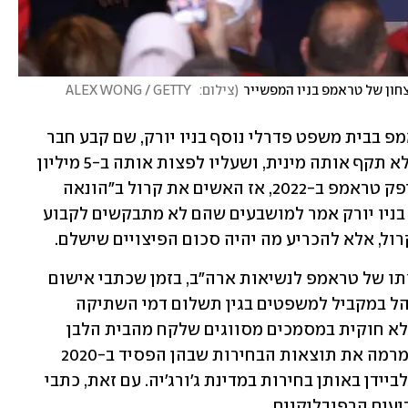
צחון של טראמפ בניו המפשייר
(
צילום:  ALEX WONG / GETTY 
כאמור, קרול כבר ניצחה אשתקד את טראמפ בבית משפט פדרלי נוסף בניו יורק, שם קבע חבר 
המושבעים שטראמפ לא אנס את קרול אלא תקף אותה מינית, ושעליו לפצות אותה ב-5 מיליון 
דולר. אותה תביעה עסקה בהכחשות שסיפק טראמפ ב-2022, אז האשים את קרול ב"הונאה 
מוחלטת". השופט בבית המשפט הפדרלי בניו יורק אמר למושבעים שהם לא מתבקשים לקבוע 
החלטת חבר המושבעים מגיעה ברקע ריצתו של טראמפ לנשיאות ארה"ב, בזמן שכתבי אישום 
נוספים תלויים ועומדים נגדו. המרוץ יתנהל במקביל למשפטים בגין תשלום דמי השתיקה 
לכוכבת הפורנו סטורמי דניאלס, החזקה לא חוקית במסמכים מסווגים שלקח מהבית הלבן 
לאחוזתו בפלורידה, ניסיון להפוך בדרכי מרמה את תוצאות הבחירות שבהן הפסיד ב-2020 
והניסיון הספציפי שלו לבטל את הפסדו לביידן באותן בחירות במדינת ג'ורג'יה. עם זאת, כתבי 
עים הרפובליקנים. 