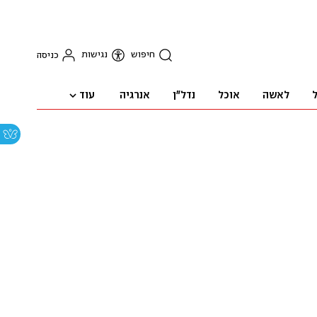
חיפוש
נגישות
כניסה
עוד
ל
לאשה
אוכל
נדל"ן
אנרגיה