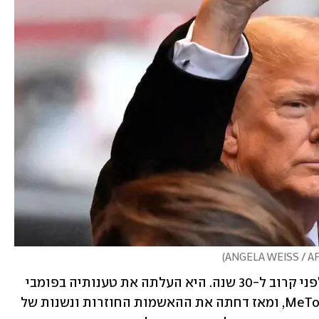
)
קרול טענה במקור שטראמפ אנס אותה לפני קרוב ל-30 שנה. היא העלתה את טענותיה בפומבי 
לראשונה בשנת 2019, בהשראת תנועת MeToo, ומאז דחתה את ההאשמות החוזרות ונשנות של 