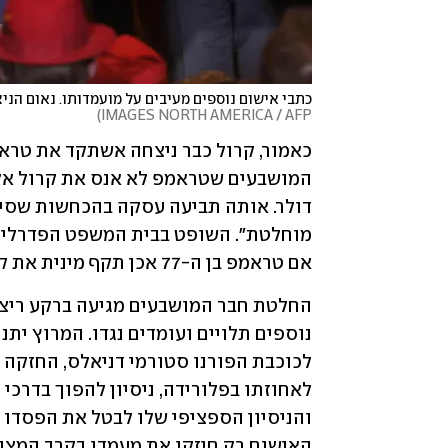
כתבי אישום נוספים מעיבים על מועמדותו. נאום הני
)
IMAGES NORTH AMERICA / AFP
אם טראמפ בן ה-77 אכן תקף מינית את קרול, אלא להכריע מה יהיה סכום הפיצויים שישלם. 
האישום רק חיזקו את מעמדו בקרב המצבי