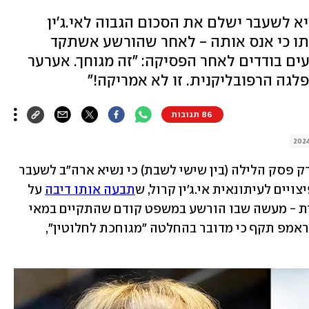
א לשעבר ישלם את הסכום הגבוה לאי.ג'ין
תו כי אנס אותה - לאחר שהורשע אשתקד
ם בודדים לאחר הפסיקה: "זה מגוחך. אערער
לגה הרפובליקנית. זו לא אמריקה!"
86 תגובות
חבר מושבעים בבית משפט פדרלי בניו יורק פסק הלילה (בין שישי לשבת) כי נשיא ארה"ב לשעבר 
תבעה אותו דיבה
 על 
הכחשותיו בשנת 2019 כי תקף אותה מינית - מעשה שבו הורשע במשפט קודם שהתקיים במאי 
אשתקד. רגעים בודדים לאחר הפסיקה, טראמפ תקף כי מדובר בהחלטה "מגוחכת לחלוטין", 