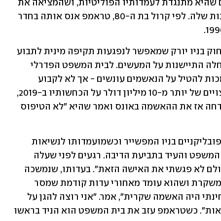
טראמפ שהיא ממציאה את הסיפור משום שהיא מתנגדת לעמדותיו הפוליטיות, ושהמציאה את 
האונס כדי לקדם את מכירת ספר הזיכרונות שלה. לפי קרול בת ה-80, טראמפ אנס אותה בחדר 
את תביעת הדיבה הגישה קרול על בסיס חוק בניו יורק שמאפשר לנפגעות תקיפה מינית לתבוע 
את מי שתקפו אותן גם זמן רב אחרי שהוחלה התיישנות על המעשים. לבית המשפט הפדרלי 
במנהטן, שם התייצב טראמפ, יש את הסמכות להטיל על הנאשמים עונשים - אך לא לקבוע 
הרשעה פלילית. קרל תבעה מטראמפ פיצויים של יותר מ-10 מיליון דולר על הכחשותיו ב-2019, 
השנה שבה חשפה את טענותיה. טראמפ דחה אז את ההאשמה באונס ואמר שהיא "לא הטיפוס 
השבוע, יממה אחרי שניצח בפריימריז הרפובליקניים בניו המפשייר וכשמועמדותו לנשיאות 
ארה"ב נראית בטוחה, טראמפ הגיע לבית המשפט והעיד בתביעת הדיבה. רגעים לפני שעלה 
להעיד, נשמע טראמפ אומר על קרול: "מעולם לא פגשתי את האישה הזאת". בעדותו, שנמשכה 
פחות משלוש דקות, טראמפ טען שקרול משקרת ושהוא עומד מאחורי עדות קודמת שמסר 
באוקטובר 2022. "היא אמרה משהו שמבחינתי היה האשמה שקרית", אמר. "אני רוצה להגן על 
עצמי, על משפחתי, והאמת שגם על הנשיאות". כשטראמפ עזב את בית המשפט הוא הניד בראשו 