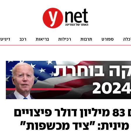
כלה
ספורט
תרבות
רכילות
בריאות
רכב
דיגיט
טראמפ חויב לשלם 83 מיליון דולר פיצויים
ינית: "ציד מכשפות"