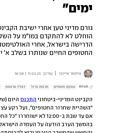
ימים"
גורם מדיני טען אחרי ישיבת הקבינ
הוחלט לא להתקדם במו"מ על השלב
הדרישה בישראל, אחרי האולטימטו
החטופים החיים שנותרו בשלב א' יש
|
איתמר אייכנר
עודכן:
11.02.25 | 16:58
תגיות
עסקת חטופים
חרבות ברזל
דונלד טראמפ
הקבינט המדיני-ביטחוני 
התכנס
 היום (ש
"השהיית שחרור החטופים", ועל רקע עצת
והחשש שהמשבר הנוכחי יביא לקריסתה.