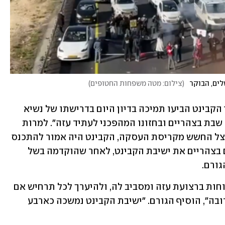
לים, הבוקר
(
צילום: מטה משפחות החטופים
)
כשעה לפני כן, אמר גורם מדיני שכל חברי הקבינט הביעו תמיכה בדיון היום בדרישתו של נשיא 
ארה"ב טראמפ "לשחרור כל החטופים עד שבת בצהריים ובחזונו המהפכני לעתיד עזה". למרות 
שנתניהו נחת בישראל כבר ביום ראשון, בצל החשש מקריסת העסקה, הקבינט היה אמור להתכנס 
רק היום בערב. "ראש הממשלה כינס היום בצהריים את ישיבת הקבינט, לאחר שהוקדמה בשל 
ורם.
"כבר אמש הנחה ראש הממשלה לתגבר כוחות ברצועת עזה ומסביב לה, ולהיערך לכל תרחיש אם 
חמאס לא ישחרר את חטופינו בשבת הקרובה", הוסיף הגורם. "ישיבת הקבינט נמשכה כארבע 