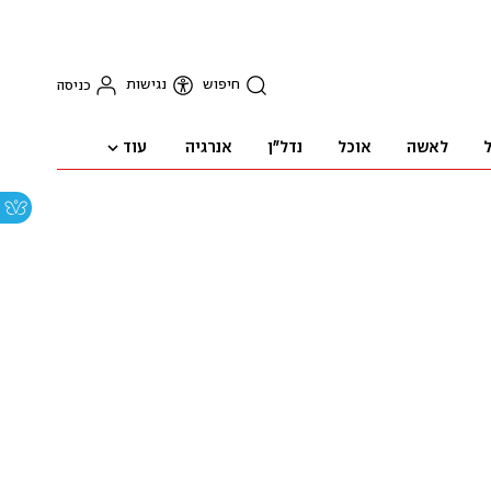
חיפוש
נגישות
כניסה
עוד
ל
לאשה
אוכל
נדל"ן
אנרגיה