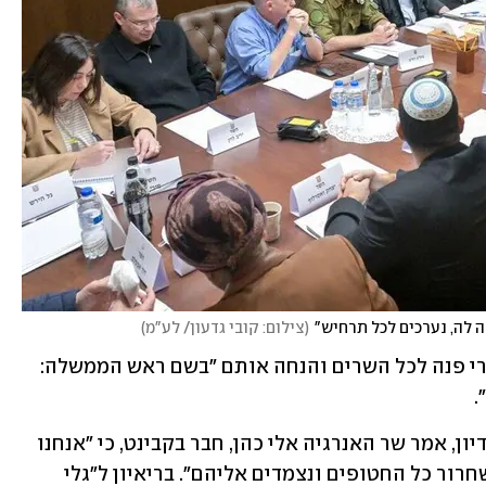
ה לה, נערכים לכל תרחיש"
(
צילום: קובי גדעון/ לע"מ
)
בינתיים, דובר ראש הממשלה עומר דוסטרי פנה לכל השרים והנחה אותם "בשם ראש הממשלה: 
.
עוד לפני ההנחיה וזמן קצר לאחר סיום הדיון, אמר שר האנרגיה אלי כהן, חבר בקבינט, כי "אנחנו 
מאמצים את דברי הנשיא טראמפ בעניין שחרור כל החטופים ונצמדים אליהם". בריאיון ל"גלי 