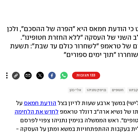
ט כי הודעת חמאס היא "הפרה של ההסכם", ולכן
 השני של העסקה "ללא החזרת חטופינו".
ם של טראמפ "לשחרור כולם עד שבת": תשעת
וחררו "תוך ימים ספורים"
133 תגובות
קבינט
חטופים
בנימין נתניהו
אלי כהן
לישי) במשך ארבע שעות לדיון בצל 
הודעת חמאס
 על 
ו של נשיא ארה"ב דונלד טראמפ 
לחדש את הלחימה
אם עד שבת ב-12:00 לא ישוחררו "כל החטופים". ראש הממשלה בנימין נתניהו צפוי לפרסם 
בהמשך הערב הודעה על העמדה הישראלית בעקבות ההתפתחויות במשא ומתן על העסקה - 