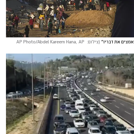
אמצים את דבריו"
(
צילום:  AP Photo/Abdel Kareem Hana,  AP 