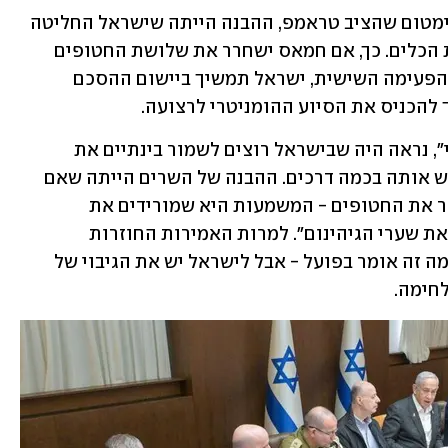
למרות שכל השרים הביעו תמיכה באולטימטום שהציב טראמפ, ההבנה הייתה שישראל החליטה 
בפועל כן להמשיך בעסקה ולא לשבור את הכלים. כך, אם חמאס ישחרר את שלושת החטופים 
שאמורים להשתחרר ביום שבת במסגרת הפעימה השישית, ישראל תמשיך ביישום ההסכם 
הכניס את הסיוע ההומניטרי לרצועה. 
לפני ההודעה השנייה שהפיץ "גורם מדיני", נראה היה שבישראל רוצים לשמור בינתיים את 
ההחלטה מעומעמת, כדי שניתן יהיה לפרש אותה בכמה דרכים. ההבנה של השרים הייתה שאם 
בשבת חמאס שובר את הכלים ולא משחרר את החטופים - המשמעות היא שמורידים את 
הכפפות - או ברוח של טראמפ "פותחים את שערי הגיהינום". למרות האמירות החוזרות 
והנשנות של נשיא ארה"ב, עדיין לא ברור מה זה אומר בפועל - אבל לישראל יש את הגיבוי של 
חימה.