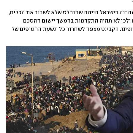
כמה שעות אחרי סיום הקבינט, ואחרי שההבנה בישראל הייתה שהוחלט שלא לשבור את הכלים, 
מסר גורם מדיני: "חמאס הפר את ההסכם ולכן לא תהיה התקדמות בהמשך יישום ההסכם 
ובמשא ומתן על שלב ב' - ללא החזרת חטופינו. הקבינט מצפה לשחרור כל תשעת החטופים של 