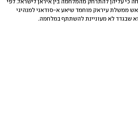
הודיעה למיליציות הפרו-איראניות בשטחה כי עליהן להתרחק מהמלחמה בין איראן לישראל. לפי 
הדיווח, נערכים מגעים אינטנסיביים בין ראש ממשלת עיראק מוחמד שיאע א-סודאני למנהיגי 
וא שבגדד לא מעוניינת להשתתף במלחמה.