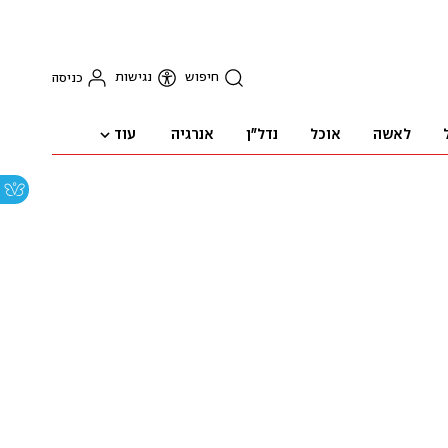
חיפוש
נגישות
כניסה
עוד
לאשה
אוכל
נדל"ן
אנרגיה