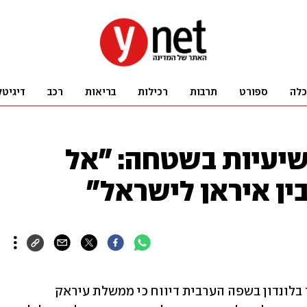
כלה
ספורט
תרבות
רכילות
בריאות
רכב
דיגיטל
שיעיות בשטחה: "אל
ן איראן לישראל"
העיתון "א-שרק אל-אווסט", היוצא לאור בלונדון בשפה הערבית דיווח כי ממשלת עיראק 