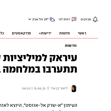
מבזקים
דווחו לנו
°
29
תל אביב
ראשי
חדשות
ידיעות+
פודקאסטים
כל
חדשות
עיראק למיליציות 
תתערבו במלחמה בי
|
ליאור בן ארי
15.06.25 | 06:03