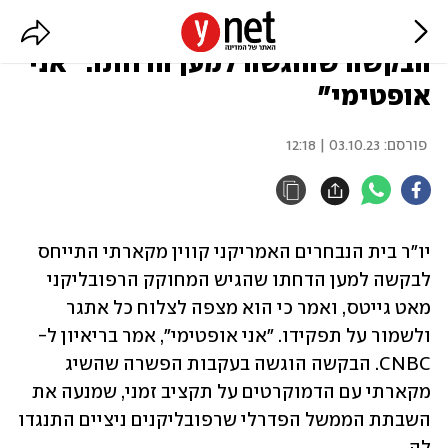
יו"ר בית הנבחרים האמריקני על
הבקשה שהוגשה למען הדחתו: "אני
אופטימי"
פורסם:
03.10.23 | 12:18
יו"ר בית הנבחרים האמריקני קווין מקארתי התייחס 
לבקשה למען הדחתו שהגיש המחוקק הרפובליקני 
מאט גייטס, ואמר כי הוא מצפה לצלוח כל אתגר 
ולשמור על תפקידו. "אני אופטימי", אמר בריאיון ל-
CNBC. הבקשה הוגשה בעקבות הפשרה שהשיג 
מקארתי עם הדמוקרטים על תקציב זמני, שמנעה את 
השבתת הממשל הפדרלי שרפובליקנים ניציים התנגדו 