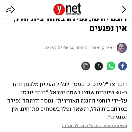
צה"ל: כ-30 שיגורים חצו מלבנון,
רובם יורטו; נפילה באזור בית הלל,
אין נפגעים
יאיר קראוס
| פורסם:
03.08.24 | 22:18
דובר צה"ל עדכן כי במטח לגליל העליון מלבנון זוהו 
כ-30 שיגורים שחצו לשטח ישראל. "רובם יורטו 
על-ידי לוחמי ההגנה האווירית", נמסר, "זוהתה נפילה 
במרחב בית הלל, והשאר נפלו בשטחים פתוחים. אין 
נפגעים".
מצאתם טעות בכתבה? כתבו לנו על זה