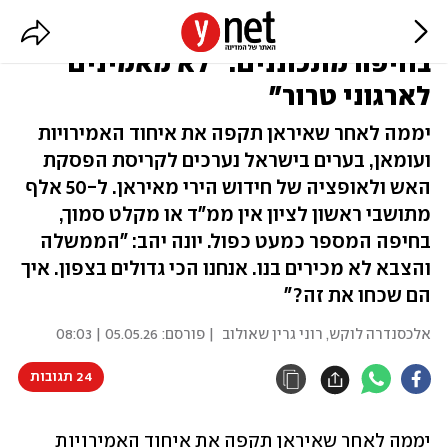
ראשל"צ ואשדוד פותחות מקלטים;
בחיפה מתכוננים: "לא מאמינים
לארגוני טרור"
יממה לאחר שאיראן תקפה את איחוד האמירויות
ועומאן, בערים בישראל נערכים לקריסת הפסקת
האש ולאופציה של חידוש הירי מאיראן. ל-50 אלף
מתושבי ראשון לציון אין ממ"ד או מקלט סמוך,
בחיפה המספר כמעט כפול. יונה יהב: "הממשלה
והצבא לא מכירים בנו. אנחנו הכי גדולים בצפון. איך
הם שכחו את זה?"
אלכסנדרה לוקש
,
רוני גרין שאולוב
| פורסם:
05.05.26 | 08:03
24 תגובות
יממה לאחר שאיראן תקפה את איחוד האמירויות 