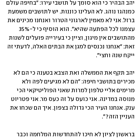
יהב הבהיר כי הוא סומך על תושבי עירו: "בחיפה עולם 
כמנהגו נוהג. לא העלינו כוננות. יש לתושבים משמעת 
ברזל. אני לא מאמין לארגוני הטרור ואנחנו מכינים את 
עצמנו לכל הפתעה שהיא". הוא הוסיף כי ל-35% 
מהתושבים אין מיגון, וציין כי בעירייה פועלים לשנות 
זאת: "אנחנו נכנסים למגן את הבתים האלה, לדעתי זה 
ייקח שנה וחצי".
יהב תקף את הממשלה ואת הצבא בטענה כי הם לא 
מכירים בתושבי חיפה: "הם לא מגיעים לפה ולא 
מרימים אליי טלפון למרות שאני הפוליטיקאי הכי 
מנוסה במדינה. אני כועס על זה כעס מר. אני פטריוט 
ענק. אנחנו העיר הכי גדולה בצפון. איך הם שכחו את 
העניין הזה?". 
בראשון לציון לא חיכו להתחדשות המלחמה וכבר 