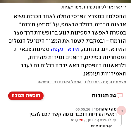
ירי איראני לכיוון ספינות אמריקניות
ההסלמה במפרץ הפרסי החלה לאחר הכרזת נשיא 
ארצות הברית, דונלד טראמפ, על "מבצע חירות" 
במטרה לאפשר לספינות לנוע בחופשיות דרך מצר 
הורמוז - ובמקביל לשמר את המצור הימי על הנמלים 
האיראניים. בתגובה, 
איראן תקפה
 ספינות צבאיות 
ומסחריות בטילים, רחפנים וסירות מהירות, 
ולראשונה בהפסקת האש ירתה בגלים גם לעבר 
האמירויות ועומאן. 
מצאתם טעות? כתבו לנו | המייל האדום גם בווטסאפ
24
תגובות
הוספת תגובה
מה יהיה
11:41 | 05.05.26
מי
ראשי העיריות הנכבדים מה קשה לכם להבין
כספים יחודיים מוזרמים לחרדים ותבינו מי סופר
להצטרף לדיון
28
10
אותכם בממשלה והמבין יבין
תגובה אחת