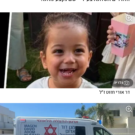
גלריה
דר אורי חזוט ז"ל