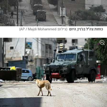
כוחות צה"ל בג'נין, היום 
(
צילום: AP / Majdi Mohammed
)