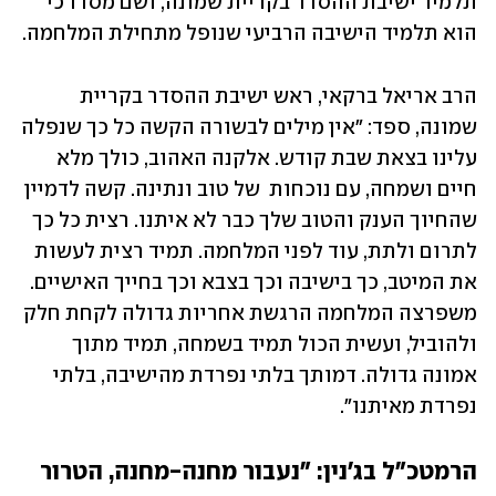
תלמיד ישיבת ההסדר בקריית שמונה, ושם מסרו כי 
הוא תלמיד הישיבה הרביעי שנופל מתחילת המלחמה. 
הרב אריאל ברקאי, ראש ישיבת ההסדר בקריית 
שמונה, ספד: "אין מילים לבשורה הקשה כל כך שנפלה 
עלינו בצאת שבת קודש. אלקנה האהוב, כולך מלא 
חיים ושמחה, עם נוכחות  של טוב ונתינה. קשה לדמיין 
שהחיוך הענק והטוב שלך כבר לא איתנו. רצית כל כך 
לתרום ולתת, עוד לפני המלחמה. תמיד רצית לעשות 
את המיטב, כך בישיבה וכך בצבא וכך בחייך האישיים. 
משפרצה המלחמה הרגשת אחריות גדולה לקחת חלק 
ולהוביל, ועשית הכול תמיד בשמחה, תמיד מתוך 
אמונה גדולה. דמותך בלתי נפרדת מהישיבה, בלתי 
נפרדת מאיתנו".
הרמטכ"ל בג'נין: "נעבור מחנה-מחנה, הטרור 