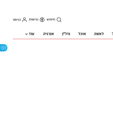
חיפוש
נגישות
כניסה
עוד
לאשה
אוכל
נדל"ן
אנרגיה