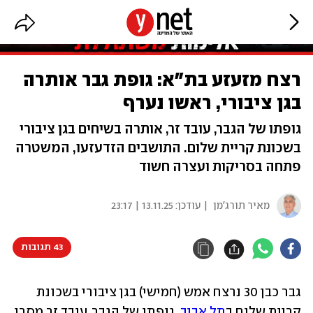
רצח מזעזע בת"א: גופת גבר אותרה
בגן ציבורי, ראשו נערף
גופתו של הגבר, עובד זר, אותרה בשיחים בגן ציבורי
בשכונת קריית שלום. התושבים הזדעזעו, המשטרה
פתחה בסריקות ועצרה חשוד
מאיר תורג'מן
| עודכן:
13.11.25 | 23:17
43 תגובות
גבר כבן 30 נרצח אמש (חמישי) בגן ציבורי בשכונת 
קריית שלום ב
תל אביב
. גופתו של הגבר, עובד זר מסרי 