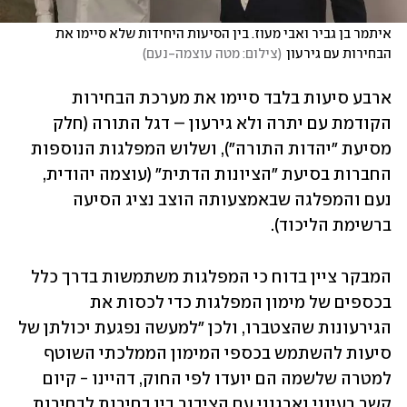
איתמר בן גביר ואבי מעוז. בין הסיעות היחידות שלא סיימו את 
הבחירות עם גירעון
(
צילום: מטה עוצמה-נעם
)
ארבע סיעות בלבד סיימו את מערכת הבחירות 
הקודמת עם יתרה ולא גירעון – דגל התורה (חלק 
מסיעת "יהדות התורה"), ושלוש המפלגות הנוספות 
החברות בסיעת "הציונות הדתית" (עוצמה יהודית, 
נעם והמפלגה שבאמצעותה הוצב נציג הסיעה 
ברשימת הליכוד).
המבקר ציין בדוח כי המפלגות משתמשות בדרך כלל 
בכספים של מימון המפלגות כדי לכסות את 
הגירעונות שהצטברו, ולכן "למעשה נפגעת יכולתן של 
סיעות להשתמש בכספי המימון הממלכתי השוטף 
למטרה שלשמה הם יועדו לפי החוק, דהיינו - קיום 
קשר רעיוני וארגוני עם הציבור בין בחירות לבחירות. 