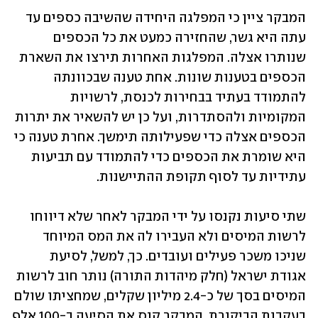
המבקר ציין כי המפלגה היחידה שהשיבה כספים עד 
עתה היא גשר, שהחזירה כמעט את כל הכספים 
שנותרו אצלה. המפלגות האחרות תירצו את השארת 
הכספים בטענות שונות. אחת טענה שבכוונתה 
להתמודד בעתיד בבחירות לכנסת, לרשויות 
המקומיות ולהסתדרות, ועל כן יש להשאיר את יתרות 
הכספים אצלה כדי שפעילותה תימשך. אחרת טענה כי 
היא שומרת את הכספים כדי להתמודד עם תביעות 
עתידיות עד לסוף תקופת ההתיישנות.
שתי סיעות נקנסו על ידי המבקר לאחר שלא דיווחו 
לרשות המיסים ולא העבירו לה את המס המיוחד 
שניכו משכר פעילים ועובדים. כך, למשל, לסיעת 
אגודת ישראל (חלק מיהדות התורה) נותר חוב לרשות 
המיסים בסך של כ-2.4 מיליון שקלים, שמחציתו שולם 
בעקבות הביקורת. המבקר קנס את הסיעה ב-100 אלף 