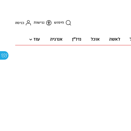
חיפוש
נגישות
כניסה
עוד
לאשה
אוכל
נדל"ן
אנרגיה