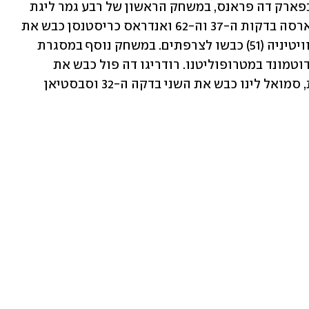
ברצלונה ניצחה 2:3 את פאריס סן-ז'רמן בפארק דה פראנס, במשחק הראשון של רבע גמר ליגת 
האלופות. ראפיניה הבקיע צמד לטובת בארסה בדקות ה-37 וה-62 ואנדראס כריסטנסן כבש את 
השלישי בדקה ה-77. אוסמן דמבלה (48) וויטיניה (51) כבשו לצרפתים. במשחק נוסף במסגרת 
רבע הגמר, אתלטיקו מדריד נצחה 1:2 את דוטמונד במטרופוליטנו. רודריגו דה פול כבש את 
הראשון לטובת הספרדים בדקה הרביעית, סמואל לינו כבש את השני בדקה ה-32 וסבסטיאן 