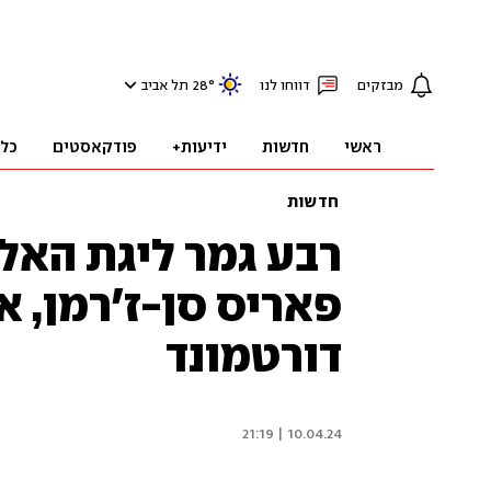
מבזקים
דווחו לנו
°
28
תל אביב
ראשי
חדשות
ידיעות+
פודקאסטים
כל
חדשות
רבע גמר ליגת האלו
פאריס סן-ז'רמן, 
דורטמונד
10.04.24 | 21:19