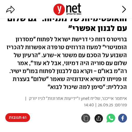
המכשול להסכם עם סוריה,
והאופטימיות של נתניהו: "גם שלום
עם לבנון אפשרי"
ברויטרס דווח כי דרישת ישראל לפתוח "מסדרון
הומניטרי" למעוז הדרוזים טרפדה אפשרות להכריז
השבוע על הסכם עם משטר א-שרע. "הרעיון של
שלום עם סוריה היה דמיוני, אבל לא עוד", אמר
רה"מ באו"ם - וקרא גם ללבנון לפתוח במו"מ ישיר.
זו פנייתו לנשיא אינדונזיה שאמר "שלום" בעצרת
הכללית: "סימן למה שיכול לבוא"
איתמר אייכנר, שליח ynet ו"ידיעות אחרונות" לניו יורק
|
פורסם:
26.09.25 | 14:40
61 תגובות