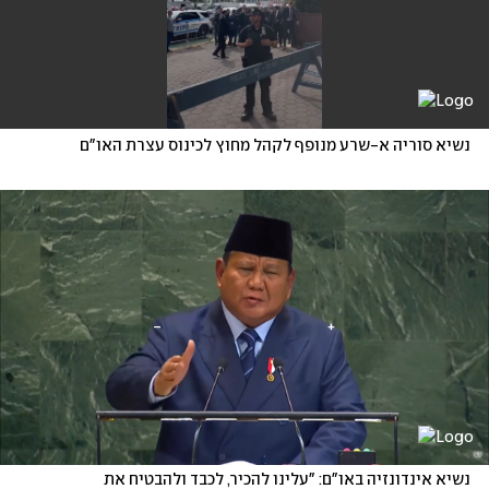
נשיא סוריה א-שרע מנופף לקהל מחוץ לכינוס עצרת האו"ם
נשיא אינדונזיה באו"ם: "עלינו להכיר, לכבד ולהבטיח את 