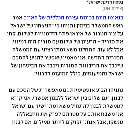
בטחון מדינת ישראל"
(
צילום: UN
)
בנאומו היום בכינוס עצרת הכללית של האו"ם
 אמר 
ראש הממשלה בנימין נתניהו כי "הניצחון של ישראל 
על ציר הטרור של איראן פתח הזדמנויות לשלום. קחו 
את סוריה - הרעיון של שלום עם סוריה היה דמיוני. 
אבל לא עוד. התחלנו משא ומתן רציני עם הממשלה 
הסורית החדשה. אני מאמין שאפשר להגיע להסכם 
שיכבד את הריבונות הסורית ויכבד את הביטחון של 
ישראל והמיעוטים, כולל המיעוט הדרוזי".
נתניהו הביע אופטימיות גם מאפשרות של הסכם עם 
לבנון: "גם שלום בין ישראל ללבנון אפשרי. אני קורא 
לממשלת לבנון להתחיל משא ומתן ישיר עם ישראל. 
אני משבח אותם על מטרתם לפרק את חיזבאללה 
מנשקו, אבל אנחנו זקוקים ליותר ממילים. אם לבנון 