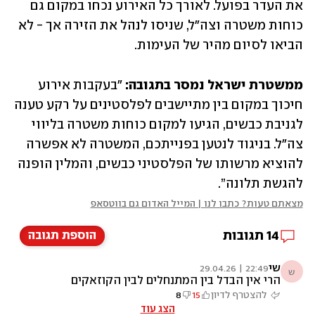
את העדר בפועל. לאורך כל האירוע נכחו במקום גם 
כוחות משטרה וצה"ל, שניסו לנהל את הזירה אך - לא 
הביאו לסיום מהיר של העימות.
ממשטרת ישראל נמסר בתגובה: 
"בעקבות אירוע 
חיכוך במקום בין מתיישבים לפלסטינים על רקע טענה 
לגניבת כבשים, הגיעו למקום כוחות משטרה בליווי 
צה"ל. בניגוד לנטען בפנייתכם, המשטרה לא אפשרה 
להוציא מרשותו של הפלסטיני כבשים, והמלין הופנה 
להגשת תלונה”.
מצאתם טעות? כתבו לנו | המייל האדום גם בווטסאפ
14
תגובות
הוספת תגובה
שי
22:49 | 29.04.26
ש
הרי אין הבדל בין המתנחלים לבין הקוזאקים
ששחטו יהודים וגנבו את רכושם
להצטרף לדיון
15
8
הצג עוד