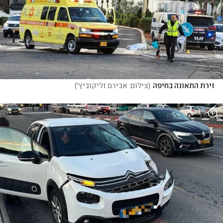
זירת התאונה בחיפה
(
צילום: אבירם זליקוביץ'
)