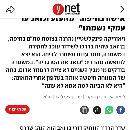
שדר הרדיו דורי בן זאב דרס למוות
אישה בחיפה: "מזועזע וכואב עד
עמקי נשמתו"
ויאוריקה פינקלשטיין נהרגה בצומת מת"ם בחיפה,
בן זאב שהיה בדרכו לשידור עוכב לחקירה
במשטרה, מסר עדות ושוחרר לביתו. הוא יצא
לחופשה מהרדיו: "כואב את הטרגדיה". במשטרה
בודקים מי מבין השניים לא ציית לרמזור אדום. בתה
של המנוחה חיפשה אותה בטלפון אחרי התאונה:
"היא לא הבינה למה אמא לא עונה"
ליאור אל-חי
,
רן בוקר
| עודכן:
12.02.25 | 20:11
39 תגובות
שדר הרדיו הוותיק דורי בן זאב הוא הנהג שדרס 