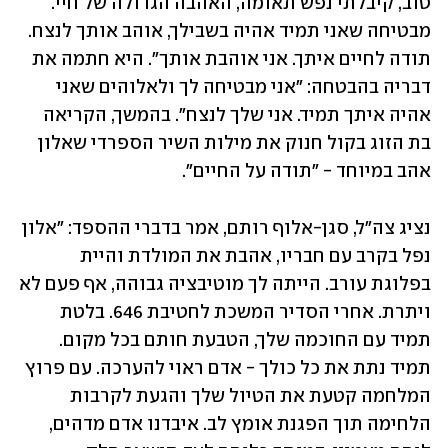
טוב, קיבלתי נפש תאומה, האהבה הגדולה של חיי. 
מבטיחה שאני תמיד אהיה בשבילך, אוהב אותך לנצח. 
תודה לחיים איתך. אני אוהבת אותך". היא חתמה את 
דבריה בהבטחה: "אני מבטיחה לך ולאלוהים שאני 
אהיה איתך תמיד. אני שלך לנצח". בהמשך, הקריאה 
בת הזוג בקול חנוק את מילות השיר הספרדי שאלון 
אהב במיוחד - "תודה על החיים".
נציג צה"ל, סגן-אלוף רותם, אמר בדברי ההספד: "אלון 
נפל בקרב עם חבריו, אהבת את המולדת והיית 
בפלוגת עורב. הייתה לך מוטיבציה גבוהה, אף פעם לא 
ויתרת. אחרי הסדיר המשכת לחטיבת 646. בלטת 
תמיד עם החוכמה שלך, הטבעת חותם בכל מקום. 
תמיד נתת את כל כולך - אדם ראוי להערכה. עם פרוץ 
המלחמה קטעת את הטיול שלך והגעת לקרבות 
הלחימה תוך הפגנת אומץ לב. איבדנו אדם מדהים, 