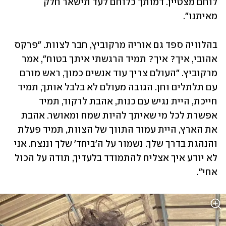
לוחם מצטיין. דמותך כלוחם לעד תישאר חלק 
מאיתנו".
בהלוויה ספד גם אוריה מרקוביץ, חבר לצוות. "פרקס 
אהובי, איך? איך? תמיד הרגשתי איתך בטוח", אמר 
מרקוביץ. "העולם צריך עוד אנשים כמוך, ראש מורם 
עם תלתלים וחן. הגובה מעולם לא בלבל אותך, תמיד 
חייכת, היית נגיש עם כנות, אהבת לרקוד, תמיד 
אפשרת לכל מי שאיתך להיות שמח ומאושר. אהבת 
את הארץ, היית עמוד התווך של הצוות, תמיד פעלת 
והנהגת בדרך שלך. נשמור על ה'ביחד' שלך וננצח. אני 
לא יודע איך אצליח להתמודד בלעדיך, תודה על הכול 
אחי".