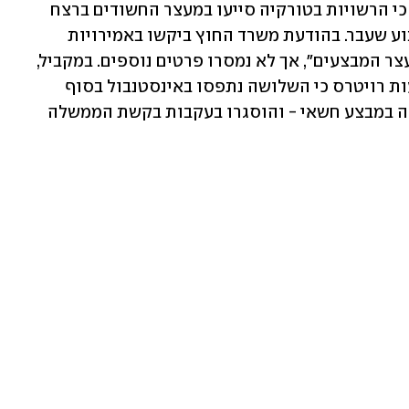
משרד החוץ של איחוד האמירויות הודיע כי הרשויות בטורקיה סייעו במעצר החשודים ברצח 
הרב צבי קוגן, שנחטף מדובאי ונרצח בשבוע שעבר. בהודעת משרד החוץ ביקשו באמירויות 
להודות לאנקרה על "שיתוף הפעולה במעצר המבצעים", אך לא נמסרו פרטים נוספים. במקביל, 
מקור ביטחוני טורקי אמר לסוכנות הידיעות רויטרס כי השלושה נתפסו באינסטנבול בסוף 
השבוע על ידי המודיעין הטורקי והמשטרה במבצע חשאי - והוסגרו בעקבות בקשת הממשלה 