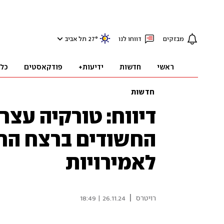
מבזקים
דווחו לנו
°
27
תל אביב
ראשי
חדשות
ידיעות+
פודקאסטים
כל
חדשות
דיווח: טורקיה עצר
החשודים ברצח הרב 
לאמירויות
|
רויטרס
26.11.24 | 18:49