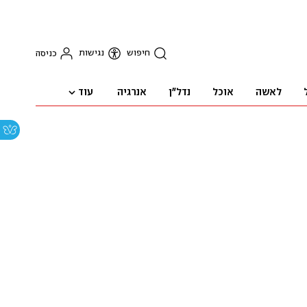
חיפוש
נגישות
כניסה
עוד
לאשה
אוכל
נדל"ן
אנרגיה