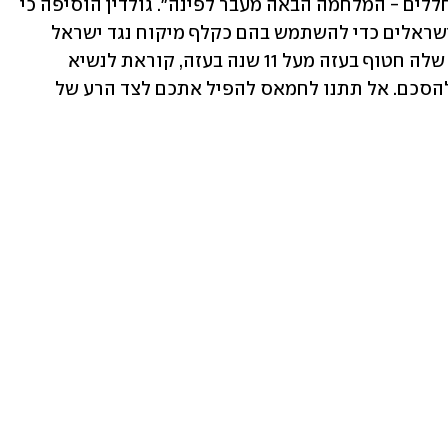
המלחמה ומסרה כי "אם לא יושבו כלל החללים - המלחמה הבאה מעבר לפינה". גולדין הוסיפה כי 
"חמאס יספר שלא יודע איפה החללים הישראלים כדי להשתמש בהם כקלף מיקוח נגד ישראל 
במלחמה הבאה שמתכנן. אני, אמא שהלב שלה חטוף בעזה מעל 11 שנה בעזה, קוראת לנשיא 
ארה"ב ומנהיגי העולם האחרים הערבים להסכם. אל תתנו לחמאס להפיל אתכם לצד הרע של 