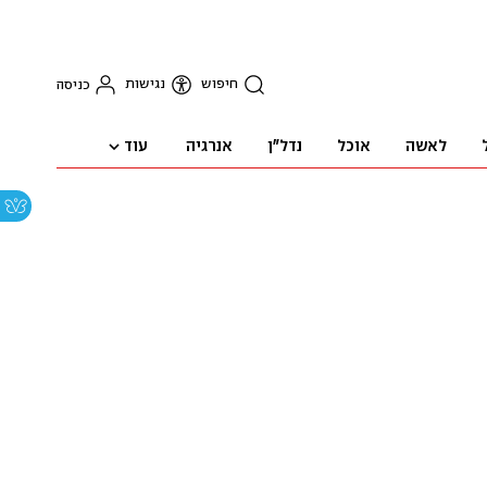
חיפוש
נגישות
כניסה
עוד
לאשה
אוכל
נדל"ן
אנרגיה