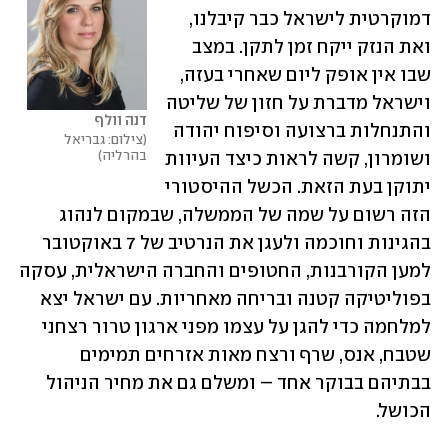
דמוקרטית לישראל כבר קיבלנו, 
ואת הנזק ייקח זמן לתקן. במצב 
שבו אין אופק ליום שאחרי בעזה, 
וישראל מדברת על חזון של שליטה 
דנה וולף
והתנחלות ברצועה וסיפוח יהודה 
צילום: גבריאל 
בהרליה
ושומרון, קשה לראות כיצד העיוות 
יתוקן בעת הזאת. הכשל ההיסטורי 
הזה רשום על שמה של הממשלה, שבמקום לנהוג 
בהגינות וחוכמה ולעגן את הנרטיב של 7 באוקטובר 
למען הקורבנות, החטופים והחברה הישראלית, עסקה 
בפוליטיקה קטנה ובריחה מאחריות. עם ישראל יצא 
למלחמה כדי להגן על עצמו מפני ארגון טרור רצחני 
שטבח, אנס, שרף ורצח מאות אזרחים תמימים 
בבתיהם בבוקר אחד – ומשלם גם את מחיר הניהול 
הכושל.