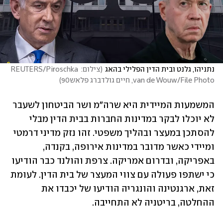
נתניהו, גלנט ובית הדין הפלילי בהאג
(
צילום: REUTERS/Piroschka 
van de Wouw/File Photo, חיים גולדברג פלאש90
)
המשמעות המיידית היא שרה"מ ושר הביטחון לשעבר 
לא יוכלו לבקר במדינות החברות בבית הדין מבלי 
להסתכן במעצר ובהליך משפטי. זהו נזק מדיני דרמטי 
ומיידי כאשר מדובר במדינות אירופה, בקנדה, 
באפריקה, ובדרום אמריקה. צרפת והולנד כבר הודיעו 
כי ישתפו פעולה עם צווי המעצר של בית הדין. לעומת 
זאת, ארגנטינה והונגריה הודיעו של יכבדו את 
ההחלטה, בריטניה לא התחייבה. 