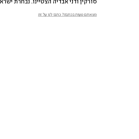
סורקין ודני אבדיה הצטיינו. נבחרת ישר
מצאתם טעות בכתבה? כתבו לנו על זה