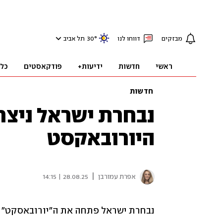
מבזקים
דווחו לנו
°
30
תל אביב
ראשי
חדשות
ידיעות+
פודקאסטים
כל
חדשות
נבחרת ישראל ניצח
היורובאקסט
|
אפרת עמורבן
28.08.25 | 14:15