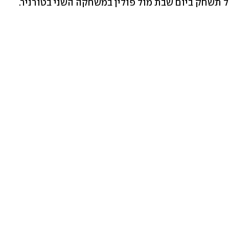
אל תשחק ביום שבת מול פולין במשחקה השני בטורניר.