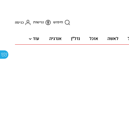
חיפוש
נגישות
כניסה
עוד
לאשה
אוכל
נדל"ן
אנרגיה