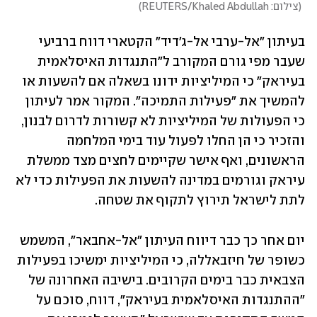
(
צילום: REUTERS/Khaled Abdullah
)
בעיתון "אל-ערבי אל-ג'דיד" הקטארי דווח ברביעי 
שעבר מפי גורם המקורב ל"התנגדות האיסלאמית 
בעיראק" כי המיליציות ידונו בשאלה אם להשעות או 
להמשיך את "פעילות התמיכה". המקור אמר לעיתון 
כי הפעולות של המיליציות לא קשורות לדרום לבנון, 
והזכיר כי הן החלו לפעול עוד בימי המלחמה 
הראשונים, ואף אישר שקיימים לחצים מצד ממשלת 
עיראק וגורמים במדינה להשעות את הפעילות כדי לא 
לתת לישראל תירוץ לתקוף את שטחה. 
יום אחר כך כבר דיווח העיתון "אל-אחבאר", המשמש 
כשופר של חיזבאללה, כי המיליציות ימשיכו בפעילות 
הצבאית כבר בימים הקרובים. בישיבה האחרונה של 
"ההתנגדות האיסלאמית בעיראק", דווח, סוכם על 