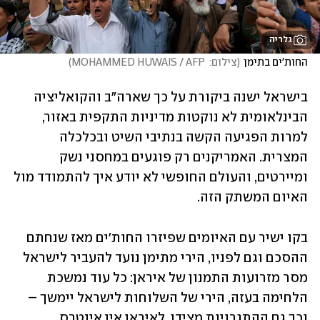
גלריה
החות'ים בתימן
(
צילום:  MOHAMMED HUWAIS / AFP
)
בישראל ישנה ביקורת על כך שארה"ב והקואליציה 
הבינלאומית לא נוקטות מדיניות התקפית באזור, 
למרות הפגיעה הקשה בנתיבי השיט ובכלכלה 
המצרית. האמריקנים רק פוגעים במחסני נשק 
ומיירטים, והעולם החופשי לא יודע איך להתמודד מול 
האיום המשתק הזה.
בקו ישיר עם האיומים שפיזרו החות'ים מאז שנחתם 
ההסכם וגם לפניו, הירי מתימן נועד להעביר לישראל 
מסר מזרועות התמנון של איראן: כל עוד נמשכת 
הלחימה בעזה, הירי של השלוחות לישראל יימשך – 
וכך גם ההתגרויות מצידן. לאיראן אין אינטרס 