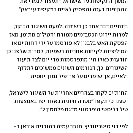
המשך התקיפות עד שישראל "תעצור לגמרי את 
התקיפות בעזה ותפסיק לאיים בתקיפת עיראק". 
בינתיים דבר אחד כן השתנה. למעט השיגור הבוקר, 
למרות יירוט הכטב"מים ממזרח והטילים מתימן, מאז 
הפסקת האש בלבנון לא פורסמו על ידי החות'ים או 
המיליציות לקיחות אחריות רשמיות, למרות שלפני כן 
הודעות כאלו היו מתפרסמות מדי יום לצד תיעוד 
השיגורים. כך, הגורמים השונים ממשיכים לתקוף 
ולאיים, אך שומרים על פרופיל נמוך יחסית.
החות'ים לקחו בצהריים אחריות על השיגור לישראל, 
וטענו כי תקפו "מטרה חיונית באזור יפו באמצעות 
טיל בליסטי היפרסוני מדגם פלסטין 2".
לפי דני סיטרינוביץ, חוקר עמית בתוכנית איראן ב-