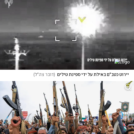
יירוט כטב"ם באילת על ידי ספינת טילים
(
דובר צה"ל
)