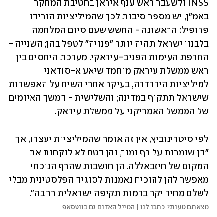
INSS ולשעבר ראש ענף איראן בחטיבת המחקר 
באמ"ן, יש מספר סיבות לכך שהמיליציות הורידו 
פרופיל: הראשונה - החשש שעם סיום המלחמה 
בלבנון ישראל תהיה יותר "פנויה" לטפל בהן; השנייה - 
החרפת העימות הפנים-עיראקי. מערכת היחסים בין 
ראש ממשלת עיראק מוחמד שיאע א-סודאני 
למיליציות הידרדרה, בעיקר אחרי השיח על האפשרות 
שישראל תתקוף במדינה; והשלישית - המשך האיומים 
של הממשל האמריקני על ממשלת עיראק. 
לפי סיטרינוביץ, אין זה אומר שהמיליציות יעצרו, אך 
"הן שומרות על רף נמוך, והן בטח לא לוקחות את 
המקום של חיזבאללה. הן חושבות שהרף הנוכחי 
מאפשר להן להוכיח נאמנות לסוגיה הפלסטינית מבלי 
לשלם מחיר יקר בדמות תקיפה ישראלית רחבה".
מצאתם טעות? כתבו לנו | המייל האדום גם בווטסאפ