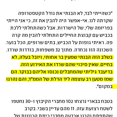
"כשהייתי לבד, לא הבנתי את גודל הקטסטרופה 
שקרתה לנו. אי-אפשר היה להבין את זה, כי אני הייתי 
בפריזמה שלי, של הישרדות. אבל כשהתחלתי ללכת 
בכביש עם קבוצת החיילים התחלתי להבין מה קרה 
פה. ראיתי גופות על הכביש, בתים שרופים, הכל בוער. 
השכונה הזו נכחדה. מתוך 32 משפחות, בודדות שרדו. 
בשלב הזה הבנתי שמעין בר אחותי, ויובל בעלה, לא 
בחיים. שאין סיכוי שהם שרדו את האירוע הזה. 
בדיעבד גיליתי שהמחבלים נכנסו אליהם בבוקר. הם 
שמו מטען רב עוצמה ליד הדלת של הממ"ד, והם נהרגו 
במקום". 
בטבח בבארי נרצחו 102 מחברי הקיבוץ ו-30 נחטפו 
לשטח רצועת עזה. 11 מהם עדיין בשבי. בקרב 
שהתפתח נהרגו ארבעה מחברי כיתת הכוננות של 