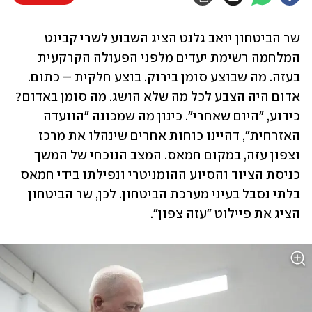
שר הביטחון יואב גלנט הציג השבוע לשרי קבינט 
המלחמה רשימת יעדים מלפני הפעולה הקרקעית 
בעזה. מה שבוצע סומן בירוק. בוצע חלקית – כתום. 
אדום היה הצבע לכל מה שלא הושג. מה סומן באדום? 
כידוע, "היום שאחרי". כינון מה שמכונה "הוועדה 
האזרחית", דהיינו כוחות אחרים שינהלו את מרכז 
וצפון עזה, במקום חמאס. המצב הנוכחי של המשך 
כניסת הציוד והסיוע ההומניטרי ונפילתו בידי חמאס 
בלתי נסבל בעיני מערכת הביטחון. לכן, שר הביטחון 
הציג את פיילוט "עזה צפון".