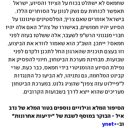
שחמאס לא ישתלט בכוח על הציוד והסיוע, ישראל 
תאפשר לכוחות עם נשק לגונן על הסוחרים הללו. 
בישראל אומרים שאם צריך, הפלסטינים שיגוננו על 
הסיוע יהיו חמושים, באישורו של צה"ל. האם אלה יהיו 
חברי מנגנוני הרש"פ לשעבר, אלה ששלטו בעזה לפני 
חמאס? ייתכן. השב"כ הוא שאמור לוודא את הביצוע, 
וזו בעצם תוכנית שהארגון החל לתכנן ולקדם לפני 
שבועות. מבחינת מערכת הביטחון, חיוני להפסיק את 
נפילת הסיוע ההומניטרי בידי חמאס, כבר כעת. שרי 
קבינט המלחמה, גם נתניהו, לא הביעו כל התנגדות 
ל"פיילוט עזה צפון" שהציג גלנט. במערכת הביטחון 
מעריכים שהוא ייצא לדרך בשבועות הקרובים. 
הסיפור המלא וגילויים נוספים בטור המלא של נדב 
איל - הבוקר במוסף לשבת של "ידיעות אחרונות" 
וב-
+ynet