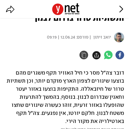
דובר צה"ל: תקפנו משגרים
ותשתיות טרור בדרום לבנון
יואב זיתון
| פורסם:
12.06.24 | 09:19
דובר צה"ל מסר כי חיל האוויר תקף משגרים מהם 
בוצעו שיגורים לצפון הארץ מוקדם יותר, וכן תשתיות 
טרור של חיזבאללה. התקיפות בוצעו באזור יעטר 
וחאנין שבדרום לבנון. בנוסף, בהמשך להתרעות 
שהופעלו באזור זרעית, זוהו כעשרה שיגורים שחצו 
משטח לבנון. חלקם יורטו, אין נפגעים. צה"ל תקף 
בארטילריה את מקור הירי. 