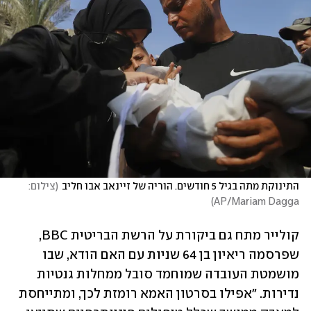
התינוקת מתה בגיל 5 חודשים. הוריה של זיינאב אבו חליב
(
צילום: 
)
AP/Mariam Dagga
קולייר מתח גם ביקורת על הרשת הבריטית BBC, 
שפרסמה ריאיון בן 64 שניות עם האם הודא, שבו 
מושמטת העובדה שמוחמד סובל ממחלות גנטיות 
נדירות. "אפילו בסרטון האמא רומזת לכך, ומתייחסת 