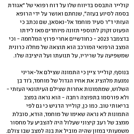
קולייר התבסס בדיווח שלו על דוח רפואי של "אגודת 
בסמה לסיוע בעזה", שנחתם ואושר על ידי הרופא 
העזתי ד"ר סעיד מוחמד אל-נאסאן, שם נכתב כי 
הפעוט זקוק לתוספי תזונה מיוחדים מאז לידתו 
בדצמבר 2023 - כחודשיים אחרי פרוץ המלחמה - וכי 
המצב הרפואי המורכב הוא תוצאה של מחלה כרונית 
שמשפיעה על שריריו, על תנועתו ועל היציבה שלו.
בנוסף, קולייר ציין כי התמונה שצילם אל-אריני 
נמנעת מלהציג את אחיו הגדול של מוחמד, ג'וד בן 
השלוש, שמתמונות אחרות שצילם העיתונאי העזתי - 
ולא פורסמו בתפוצה רחבה - הוא נראה במצב 
בריאותי טוב. כמו כן, קולייר הדגיש כי גם לפי 
התמונות לא נראה שאימו של מוחמד, הודא, סובלת 
ממצב של רעב קיצוני שעלול היה להצביע על מחסור 
משמעותי במזון שהיה מוביל את בנה למצב שבו צולם.