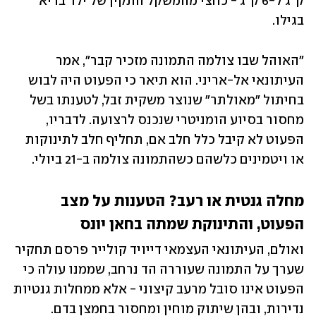
ק"ג ל-6 ק"ג - כחצי מהמשקל התקין של ילד בריא 
בגילו. 
"האוהל שבו צולמה התמונה מזכיר קבר", אמר 
העיתונאי אל-אריני. הוא תיאר כי הפעוט היה לבוש 
בחיתול "מאולתר" שנוצר משקית זבל, לטענתו בשל 
מחסור בסיוע הומניטרי שנכנס לרצועה. לדבריו, 
הפעוט לא קיבל כלל חלב אם, תחליף חלב לתינוקות 
או ויטמינים כלשהם כשהתמונה צולמה ב-21 ביולי.
מחלה גנטית או רעב? הטענות על מצב 
הפעוט, והתינוקת שמתה בחאן יונס
ואולם, העיתונאי העצמאי דייויד קולייר פרסם תחקיר 
שערך על התמונה שעוררה הד נרחב, שממנו עולה כי 
הפעוט אינו סובל מרעב קיצוני - אלא ממחלות גנטיות 
נדירות, ובהן שיתוק מוחין ומחסור בחמצן בדם. 