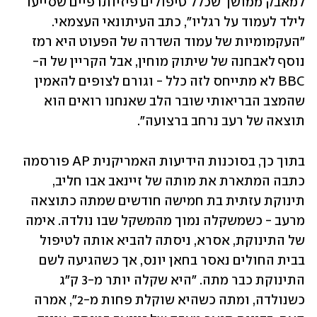
למאבק ממושך שכלל טיפולים פיזיותרפיים שסייעו 
לילד לעמוד על רגליו", כתב העיתונאי העצמאי. 
"העקמומיות של עמוד השדרה של הפעוט היא רמז 
נוסף לאבחנה של שיתוק מוחין, אבל הקריין של ה-
BBC לא מתייחס לזה כלל - וגורם לצופים להאמין 
שהמצב הבריאותי שובר הלב שאנחנו רואים הוא 
תוצאה של רעב נרחב ברצועה".
בתוך כך, בסוכנות הידיעות האמריקנית AP פורסמה 
כתבה המתארת את מותה של זיינאב אבו חליב, 
תינוקת עזתית בת חמישה חודשים שמתה כתוצאה 
מרעב - כשמשקלה נמוך מהמשקל שבו נולדה. אימה 
של התינוקת, אסרא, ניסתה להביא אותה לטיפול 
בבית החולים נאסר בחאן יונס, אך כשהגיעה לשם 
התינוקת כבר מתה. "היא שקלה יותר מ-3 ק"ג 
כשנולדה, ומתה כשהיא שוקלת פחות מ-2", אמרה 