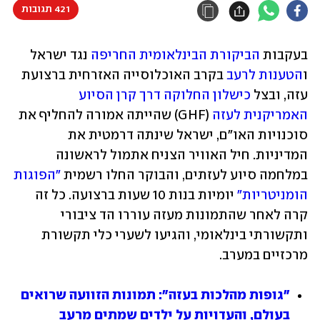
421 תגובות
בעקבות 
הביקורת הבינלאומית החריפה
 נגד ישראל 
ו
הטענות לרעב
 בקרב האוכלוסייה האזרחית ברצועת 
עזה, ובצל 
כישלון החלוקה דרך קרן הסיוע 
האמריקנית לעזה
 (GHF) שהייתה אמורה להחליף את 
סוכנויות האו"ם, ישראל שינתה דרמטית את 
המדיניות. חיל האוויר הצניח אתמול לראשונה 
במלחמה סיוע לעזתים, והבוקר החלו רשמית
 "הפוגות 
הומניטריות"
 יומיות בנות 10 שעות ברצועה. כל זה 
קרה לאחר שהתמונות מעזה עוררו הד ציבורי 
ותקשורתי בינלאומי, והגיעו לשערי כלי תקשורת 
מרכזיים במערב.
"גופות מהלכות בעזה": תמונות הזוועה שרואים 
בעולם, והעדויות על ילדים שמתים מרעב