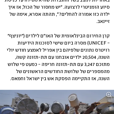
באחריות למצב בשל ההגבלות שהיא מטילה על כניסת 
סיוע הומניטרי לרצועה. "יש מחסור של הכול, אז איך 
ילדה כזו אמורה להחלים?", תהתה אסרא, אימה של 
זיינאב.
קרן החירום הבינלאומית של האו"ם לילדים ("יוניצף" 
- UNICEF) מסרה ביום שישי לסוכנות הידיעות 
רויטרס נתונים שלפיהם בין אפריל לאמצע חודש יולי 
השנה, 20,504 ילדים אובחנו עם תת-תזונה קשה, 
מתוכם 3,247 עם תת-תזונה חריפה - כמעט פי שלוש 
מהמספרים של שלושת החודשים הראשונים של 
השנה, אז התקיימה הפסקת אש בין ישראל וחמאס.