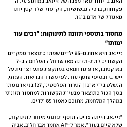
האם. בדיווח תואר מצבה של זיינאב במותה: עיניה 
פקוחות, ברכיה גבשושיות, הקרסול שלה קטן יותר 
מאגודל של אדם בוגר. 
מחסור בתוספי תזונה לתינוקות: "רבים עוד 
ימותו"
זיינאב היא אחת מ-85 ילדים שמתו כתוצאה ממקרים 
הקשורים לתת-תזונה מאז שהחלה המלחמה ב-7 
באוקטובר, אז פתח חמאס במתקפת פתע רצחנית על 
יישובי ובסיסי עוטף עזה. לפי משרד הבריאות העזתי, 
הנשלט בידי ארגון הטרור הפלסטיני, 127 בני אדם מתו 
בסך הכול כתוצאה מבעיות הקשורות למחסור תזונתי 
במהלך המלחמה, מתוכם כאמור 85 ילדים.
"זיינאב הייתה צריכה תוסף תזונתי מיוחד לתינוקות, 
שלא קיים בעזה", אמר ל-AP אחמד אבו חליב, אביה 