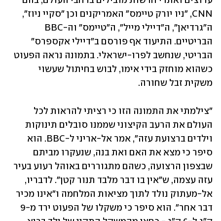
ערוצים ואתרי חדשות מובילים ברחבי העולם, בהם 
CNN, "ניו יורק טיימס" האמריקנים וכן "סקיי ניוז", 
ה"גרדיאן", ה"דיילי מייל", ה"טיימס" וה-BBC 
הבריטיים. התיעוד אף פורסם ב"דיילי אקספרס" 
הבריטי, שנחשב לפרו-ישראלי. בתמונה נראה הפעוט 
כשהוא מוחזק בידי אימו, לבוש בחיתול שעשוי 
משקית זבל שחורה. 
"צילמתי את התמונה הזו כי רציתי להראות לכל 
העולם את הרעב הקיצוני שממנו סובלים תינוקות 
וילדים ברצועת עזה", אמר אל-אריני ל-BBC. הוא 
סיפר כי מצא את האם ואת בנה, שנעקרו מביתם 
שבצפון הרצועה, כשהם מתגוררים באוהל רעוע בעיר 
עזה עצמה, ש"אין בו דבר מלבד תנור קטן". לדבריו, 
אל-מעתוק נולד לתוך מציאות המלחמה ו"אינו מכיר 
דבר אחר". הוא סיפר כי משקלו של הפעוט ירד מ-9 