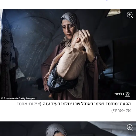
גלריה
הפעוט מוחמד ואימו באוהל שבו צולמו בעיר עזה
(
צילום: אחמד 
אל-אריני
)