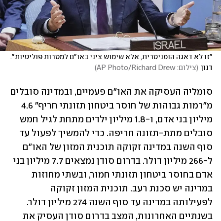
"זו לא דאגה הומניטרית, אלא שימוש ציני באו"ם למטרות פוליטיות". 
דנון
(
צילום: AP Photo/Richard Drew
)
סומליה העסיקה את האו"ם פעמיים, ובמדינה סובלים 
מ"רמות גבוהות של חוסר ביטחון תזונתי חריף" 4.6 
מיליון בני אדם, ו-1.8 מיליון ילדים מתחת לגיל חמש 
סובלים מתת-תזונה חריפה. כדי להמשיך לפעול עד 
סוף השנה במדינה זקוקה תוכנית המזון של האו"ם 
ל-266 מיליון דולר. בדרום סודן נמצאים 7.7 מיליון בני 
אדם בחוסר ביטחון תזונתי חמור, ובשתי מחוזות 
במדינה יש סכנת רעב. תוכנית המזון זקוקה 
לפעילותה במדינה עד סוף השנה 274 מיליון דולר. 
בשנתיים האחרונות, המצב בדרום סודן העסיק את 