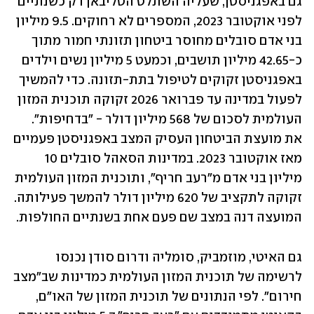
גם באפגניסטן, שעליה השתלט הטליבאן רק כשנתיים 
לפני אוקטובר 2023, המספרים לא רחוקים. 9.5 מיליון 
בני אדם סובלים מחוסר ביטחון תזונתי חמור מתוך 
כ-42.65 מיליון תושבים, וכמעט 5 מיליון נשים וילדים 
באפגניסטן זקוקים לטיפול בתת-תזונה. כדי להמשיך 
לפעול במדינה עד פברואר 2026 זקוקה תוכנית המזון 
העולמית לסכום של 568 מיליון דולר - "בדחיפות". 
את מועצת הביטחון העסיק המצב באפגניסטן פעמיים 
מאז אוקטובר 2023. במדינות הסאהל סובלים 10 
מיליון בני אדם מ"רעב חריף", ותוכנית המזון העולמית 
זקוקה לתקציב של 620 מיליון דולר להמשך פעילותה. 
המועצה דנה במצב שם פעם אחת בשנתיים החולפות.
גם האיטי, מוזמביק, סומליה ודרום סודן נכנסו 
לרשימה של תוכנית המזון העולמית כמדינות שב"מצב 
חירום". לפי הנתונים של תוכנית המזון של האו"ם, 