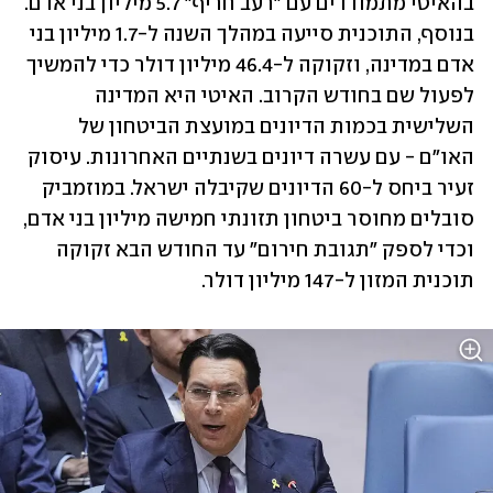
בהאיטי מתמודדים עם "רעב חריף" 5.7 מיליון בני אדם. 
בנוסף, התוכנית סייעה במהלך השנה ל-1.7 מיליון בני 
אדם במדינה, וזקוקה ל-46.4 מיליון דולר כדי להמשיך 
לפעול שם בחודש הקרוב. האיטי היא המדינה 
השלישית בכמות הדיונים במועצת הביטחון של 
האו"ם - עם עשרה דיונים בשנתיים האחרונות. עיסוק 
זעיר ביחס ל-60 הדיונים שקיבלה ישראל. במוזמביק 
סובלים מחוסר ביטחון תזונתי חמישה מיליון בני אדם, 
וכדי לספק "תגובת חירום" עד החודש הבא זקוקה 
תוכנית המזון ל-147 מיליון דולר.