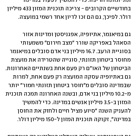
תת-תזונה חריפה. כדי להמשיך לפעול במדינה 
בחודשיים הקרובים - צריכה תוכנית המזון 433 מיליון 
דולר. לפיכך, גם הם זכו לדיון אחד רשמי במועצה.
גם במיאנמר, אתיופיה, אפגניסטן ומדינות אזור 
הסאהל באפריקה שורר "מצב חירום" משמעותי 
בסוגיית הרעב. 16.7 מיליון בני אדם סובלים במיאנמר 
מחוסר ביטחון תזונתי, סוגייה שהטרידה את מועצת 
הביטחון של האו"ם רק פעם אחת בשנתיים האחרונות. 
גם באתיופיה עסקה המועצה רק פעם אחת, למרות 
שבמדינה סובלים מ"חוסר ביטחון תזונתי חמור" יותר 
מ-10.2 מיליון בני אדם, ובשנה האחרונה תמכה תוכנית 
המזון ב-3.5 מיליון אנשים במדינה. כדי להמשיך 
להעניק השנה "סיוע מציל חיים ולחזק את החוסן 
במדינה", זקוקה תוכנית המזון ל-150 מיליון דולר.