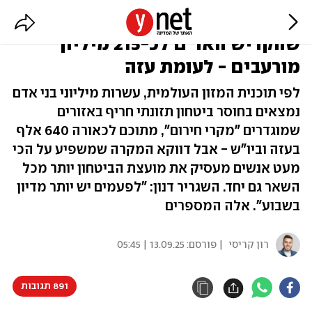
הפערים מדהימים: זה הזמן
שהקדיש האו"ם לכ-215 מיליון
מורעבים - לעומת עזה
לפי תוכנית המזון העולמית, עשרות מיליוני בני אדם
נמצאים בחוסר ביטחון תזונתי חריף באזורים
שמוגדרים "מקרי חירום", מתוכם לכאורה 640 אלף
בעזה וביו"ש - אבל דווקא המקרה שמשפיע על הכי
מעט אנשים מעסיק את מועצת הביטחון יותר מכל
השאר גם יחד. השגריר דנון: "לפעמים יש יותר מדיון
בשבוע". אלה המספרים
רון קריסי
| פורסם:
13.09.25 | 05:45
891 תגובות