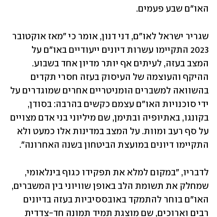
האו"ם שבע פעמים.
שגריר ישראל לאו"ם, דני דנון, אומר כי "מאז אוקטובר 
2023 התקיימו עשרות דיונים ייעודיים באו"ם על 
המצב בעזה, לעיתים אף יותר מדיון אחד בשבוע. 
ההיקף והעוצמה של העיסוק בעזה חסרי תקדים 
בהשוואה למשברים הומניטריים אחרים שמוגדרים על 
ידי סוכנויות האו"ם עצמם כקשים בהרבה: בסודן, 
בקונגו, באתיופיה ובתימן, שם מיליוני בני אדם מצויים 
על סף רעב ומוות. על המצב במדינות אלו כמעט ולא 
התקיימו דיונים במועצת הביטחון בשנה האחרונה".
לדבריו, "במקום למלא את תפקידו כגוף בינלאומי, 
שמחלק את תשומת הלב באופן שוויוני בין המשברים, 
האו"ם בוחר להתמקד באובססיביות בעזה בדיונים 
רבים וארוכים, שם מוצגת תמיד תמונה חד-צדדית 