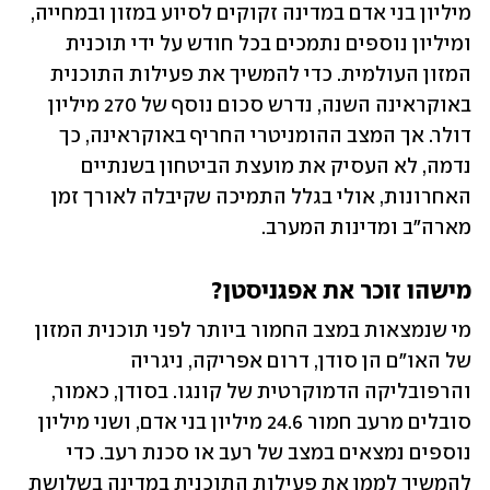
מיליון בני אדם במדינה זקוקים לסיוע במזון ובמחייה, 
ומיליון נוספים נתמכים בכל חודש על ידי תוכנית 
המזון העולמית. כדי להמשיך את פעילות התוכנית 
באוקראינה השנה, נדרש סכום נוסף של 270 מיליון 
דולר. אך המצב ההומניטרי החריף באוקראינה, כך 
נדמה, לא העסיק את מועצת הביטחון בשנתיים 
האחרונות, אולי בגלל התמיכה שקיבלה לאורך זמן 
מארה"ב ומדינות המערב. 
מישהו זוכר את אפגניסטן?
מי שנמצאות במצב החמור ביותר לפני תוכנית המזון 
של האו"ם הן סודן, דרום אפריקה, ניגריה 
והרפובליקה הדמוקרטית של קונגו. בסודן, כאמור, 
סובלים מרעב חמור 24.6 מיליון בני אדם, ושני מיליון 
נוספים נמצאים במצב של רעב או סכנת רעב. כדי 
להמשיך לממן את פעילות התוכנית במדינה בשלושת 