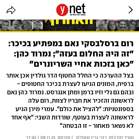
רום ברסלבסקי נאם במפתיע בכיכר:
"זה היה החלום בעזה"; נמרוד כהן:
"כאן בזכות אחיי השריונרים"
בצל ההערכה כי החלל החטוף הדר גולדין אכן אותר
ברפיח, המונים הגיעו לעצרת בכיכר החטופים -
ובהם גם גלי וזיו ברמן ומתן אנגרסט. נמרוד כהן נאם
לראשונה והזכיר את חבריו לצוות, רום עלה
בספונטניות: "להציל את כולם". עמרי מירן הגיע
לראשונה לעצרת בעוטף, שורדות השבי: "אף אחד
לא נשאר מאחור - זו הבטחה"
מאיר תורג'מן
,
רוני גרין שאולוב
| פורסם:
08.11.25 | 17:45