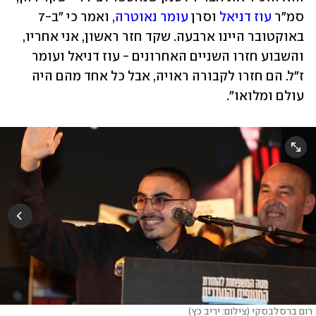
סמ"ר 
עוז דניאל
 וסרן 
עומר נאוטרה
, ואמר כי "ב-7 
באוקטובר היינו ארבעה. שקד חזר ראשון, אני אחריו, 
והשבוע חזרו השניים האחרונים - עוז דניאל ועומר 
ז"ל. הם חזרו לקבורה ראויה, אבל כל אחד מהם היה 
עולם ומלואו".
רום ברסלבסקי (צילום: יריב כץ)