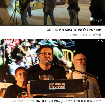
עמרי מירן לראשונה בעצרת שער הנגב
(
צילום: רוני גרין שאולוב
)
"לא נשכח ולא נסלח". אלעד, אחיו של דרור אור
(
צילום: יריב כץ
)