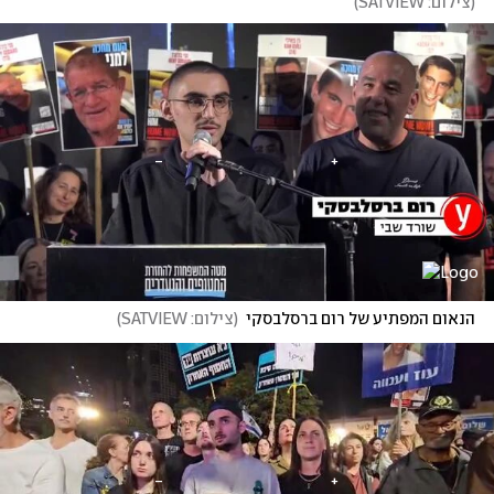
(
צילום: SATVIEW
)
הנאום המפתיע של רום ברסלבסקי
(
צילום: SATVIEW
)