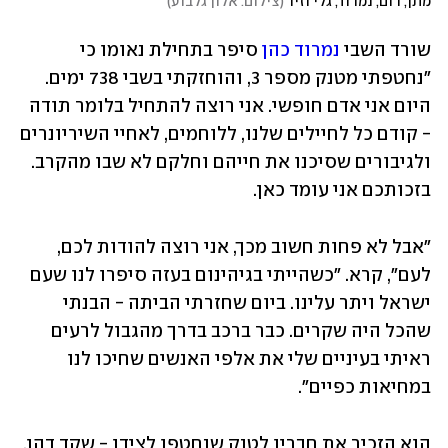
מתן, רום, נמרוד, גלי וזיו
(
צילום: אלון גלבוע
)
שורד השבי 
נמרוד כהן
 סיפר בתחילת נאומו כי 
"נחטפתי מטנק מספר 3, והוחזקתי בשבי 738 ימים. 
היום אני אדם חופשי. אני רוצה להתחיל בלומר תודה 
- קודם כל לחיילים שלנו, ללוחמים, לאחיי השיריונרים 
ולגיבורים שסיכנו את חייהם וחלקם לא שבו מהקרב. 
בזכותכם אני עומד כאן.
"אבל לא פחות חשוב מכך, אני רוצה להודות לכם, 
לעם", קרא. "כשהייתי בגיהינום בעזה סיפרו לנו שעם 
ישראל ויתר עלינו. ביום שחזרתי הביתה - הבנתי 
שהכל היה שקרים. כבר ברכב בדרך מהגבול לרעים 
ראיתי בעיניים שלי את אלפי האנשים שחיכו לנו 
במחיאות כפיים".
הוא הזכיר את חבריו לטנק שנחטפו לצידו - שקד דהן, 