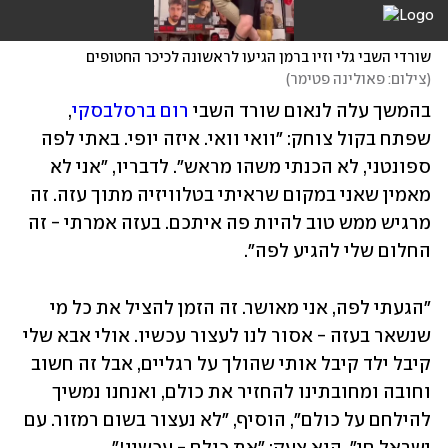
שורדי השבי גלי וזיו ברמן הגיעו לראשונה לכיכר החטופים
(
צילום: פאולינה פטימר
)
בהמשך עלה לנאום שורד השבי 
רום ברסלבסקי
, 
שפתח בקול צוחק: "וואי וואי. איזה יופי. באתי לפה 
ספונטני, לא הכנתי משהו מראש". לדבריו, "אני לא 
מאמין שאני במקום שראיתי בטלוויזיה מתוך עזה. זה 
מרגיש ממש טוב להיות פה איתכם. בעזה אמרתי - זה 
החלום שלי להגיע לפה".
"הגעתי לפה, אני מאושר. זה הזמן להציל את כל מי 
שנשאר בעזה - אסור לנו לעצור עכשיו. אולי אבא שלי 
קיבל ילד קיבל אותי שהולך על רגליים, אבל זה חשוב 
וחובה ומחובתינו להחזיר את כולם, ואנחנו נמשיך 
להילחם על כולם", הוסיף, "לא נעצור בשום רמזור. עם 