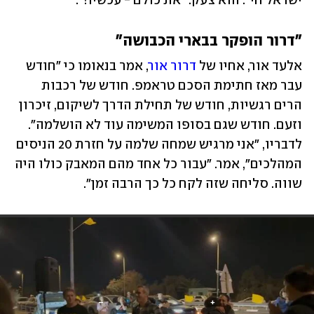
ישראל חי". הוא צעק: "את כולם - עכשיו!".
"דרור הופקר בבארי הכבושה"
אלעד אור, אחיו של 
דרור אור
, אמר בנאומו כי "חודש 
עבר מאז חתימת הסכם טראמפ. חודש של רכבות 
הרים רגשיות, חודש של תחילת הדרך לשיקום, זיכרון 
וזעם. חודש שגם בסופו המשימה עוד לא הושלמה". 
לדבריו, "אני מרגיש שמחה שלמה על חזרת 20 הניסים 
המהלכים", אמר. "עבור כל אחד מהם המאבק כולו היה 
שווה. סליחה שזה לקח כל כך הרבה זמן".